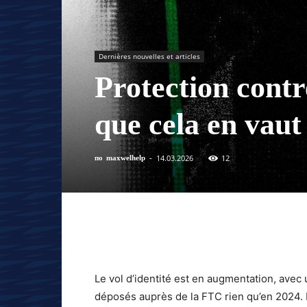
Dernières nouvelles et articles
Protection contre
que cela en vaut 
14.03.2026
12
по
maxwelhelp
-
Le vol d’identité est en augmentation, avec
déposés auprès de la FTC rien qu’en 2024. 