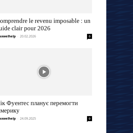
omprendre le revenu imposable : un
uide clair pour 2026
xwelhelp
-
20.02.2026
0
ік Фуентес планує перемогти
мерику
xwelhelp
-
24.09.2025
0