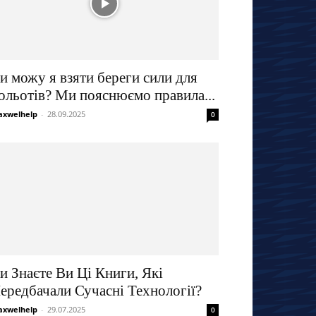
и можу я взяти береги сили для
ольотів? Ми пояснюємо правила...
xwelhelp
-
28.09.2025
0
и Знаєте Ви Ці Книги, Які
ередбачали Сучасні Технології?
xwelhelp
-
29.07.2025
0