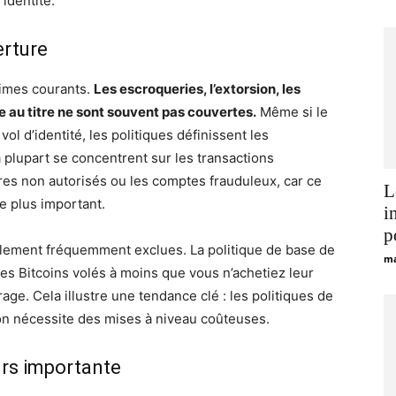
’identité.
erture
rimes courants.
Les escroqueries, l’extorsion, les
au titre ne sont souvent pas couvertes.
Même si le
l d’identité, les politiques définissent les
 plupart se concentrent sur les transactions
ires non autorisés ou les comptes frauduleux, car ce
L
le plus important.
i
p
lement fréquemment exclues. La politique de base de
ma
es Bitcoins volés à moins que vous n’achetiez leur
e. Cela illustre une tendance clé : les politiques de
ion nécessite des mises à niveau coûteuses.
urs importante