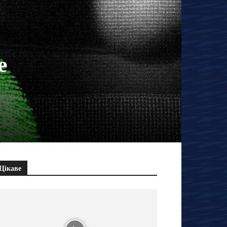
e
Цікаве