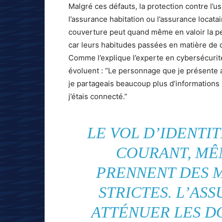
Malgré ces défauts, la protection contre l’
l’assurance habitation ou l’assurance locata
couverture peut quand même en valoir la pe
car leurs habitudes passées en matière de 
Comme l’explique l’experte en cybersécuri
évoluent : “Le personnage que je présente auj
je partageais beaucoup plus d’informations
j’étais connecté.”
LE VOL D’IDENTIT
COURANT, MÊ
PRENNENT DES 
STRICTES. L’AS
ATTÉNUER LES D