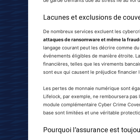
de garde d’enfants due au stress lié au vol d
Lacunes et exclusions de couv
De nombreux services excluent les cyberc
attaques de ransomware et même la fraude 
langage courant peut les décrire comme du vo
événements éligibles de manière étroite. La
financières, telles que les virements banca
sont eux qui causent le préjudice financier 
Les pertes de monnaie numérique sont éga
Lifelock, par exemple, ne remboursera pas l
module complémentaire Cyber ​​Crime Coverag
base sont limitées et une véritable protect
Pourquoi l’assurance est toujo