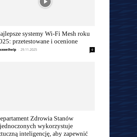
ajlepsze systemy Wi-Fi Mesh roku
025: przetestowane i ocenione
xwelhelp
-
29.11.2025
0
epartament Zdrowia Stanów
jednoczonych wykorzystuje
ztuczną inteligencję, aby zapewnić