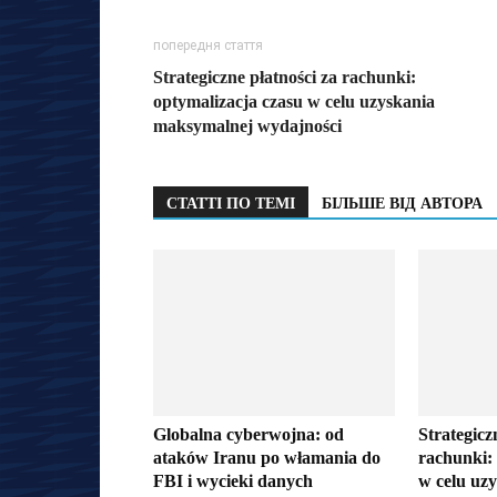
попередня стаття
Strategiczne płatności za rachunki:
optymalizacja czasu w celu uzyskania
maksymalnej wydajności
СТАТТІ ПО ТЕМІ
БІЛЬШЕ ВІД АВТОРА
Globalna cyberwojna: od
Strategicz
ataków Iranu po włamania do
rachunki:
FBI i wycieki danych
w celu uz