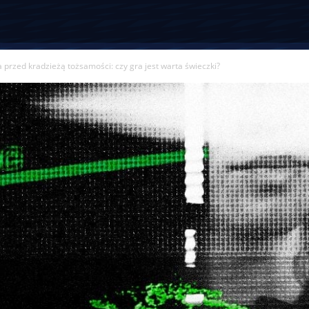
 przed kradzieżą tożsamości: czy gra jest warta świeczki?