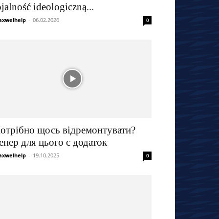
ojalność ideologiczną...
xwelhelp
-
06.02.2026
0
отрібно щось відремонтувати?
епер для цього є додаток
xwelhelp
-
19.10.2025
0