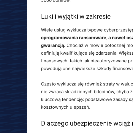
5000 dolarów.
Luki i wyjątki w zakresie
Wiele usług wyklucza typowe cyberprzestę
oprogramowania ransomware, a nawet oszu
gwarancją.
Chociaż w mowie potocznej możn
definiują kwalifikujące się zdarzenia. Więks
finansowych, takich jak nieautoryzowane p
powodują one największe szkody finansow
Często wyklucza się również straty w waluc
nie zwraca skradzionych bitcoinów, chyba że
kluczową tendencję: podstawowe zasady s
kosztownych ulepszeń.
Dlaczego ubezpieczenie wciąż