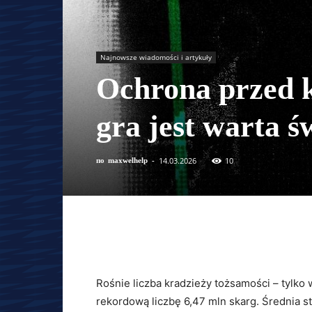
Najnowsze wiadomości i artykuły
Ochrona przed k
gra jest warta ś
14.03.2026
10
по
maxwelhelp
-
Rośnie liczba kradzieży tożsamości – tylko 
rekordową liczbę 6,47 mln skarg. Średnia s