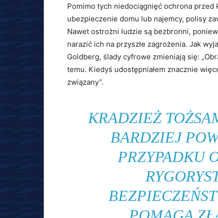
Pomimo tych niedociągnięć ochrona przed k
ubezpieczenie domu lub najemcy, polisy zaw
Nawet ostrożni ludzie są bezbronni, ponie
narazić ich na przyszłe zagrożenia. Jak wy
Goldberg, ślady cyfrowe zmieniają się: „Obraz,
temu. Kiedyś udostępniałem znacznie więcej 
związany”.
KRADZIEŻ TOŻSAM
BARDZIEJ PO
PRZYPADKU 
RYGORYS
BEZPIECZEŃST
POMAGA ZŁ