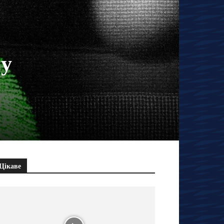
zy
Цікаве