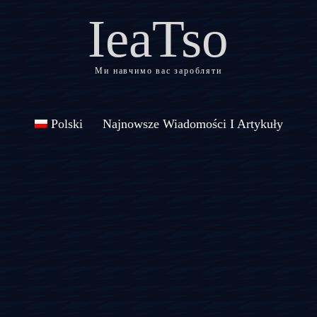
IeaTso
Ми навчимо вас заробляти
Polski
Najnowsze Wiadomości I Artykuły