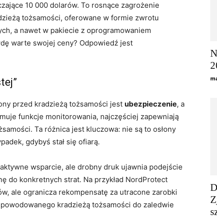
czające 10 000 dolarów. To rosnące zagrożenie
dzieżą tożsamości, oferowane w formie zwrotu
ych, a nawet w pakiecie z oprogramowaniem
wdę warte swojej ceny? Odpowiedź jest
N
2
ma
tej”
ny przed kradzieżą tożsamości jest
ubezpieczenie
, a
jmuje funkcje monitorowania, najczęściej zapewniają
samości. Ta różnica jest kluczowa: nie są to osłony
adek, gdybyś stał się ofiarą.
oaktywne wsparcie, ale drobny druk ujawnia podejście
nę do konkretnych strat. Na przykład NordProtect
D
ów, ale ogranicza rekompensatę za utracone zarobki
Z
 spowodowanego kradzieżą tożsamości do zaledwie
s