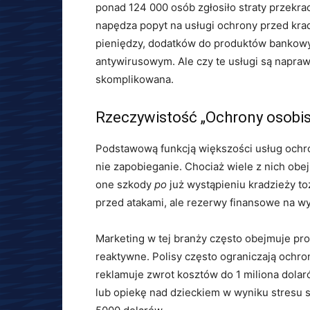
ponad 124 000 osób zgłosiło straty przekra
napędza popyt na usługi ochrony przed kra
pieniędzy, dodatków do produktów bankow
antywirusowym. Ale czy te usługi są napra
skomplikowana.
Rzeczywistość „Ochrony osobis
Podstawową funkcją większości usług ochro
nie zapobieganie. Chociaż wiele z nich obe
one szkody
po
już wystąpieniu kradzieży toż
przed atakami, ale rezerwy finansowe na wyp
Marketing w tej branży często obejmuje pr
reaktywne. Polisy często ograniczają ochro
reklamuje zwrot kosztów do 1 miliona dolar
lub opiekę nad dzieckiem w wyniku stresu