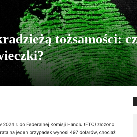
radzieżą tożsamości: c
wieczki?
w 2024 r. do Federalnej Komisji Handlu (FTC) złożono
trata na jeden przypadek wynosi 497 dolarów, chociaż