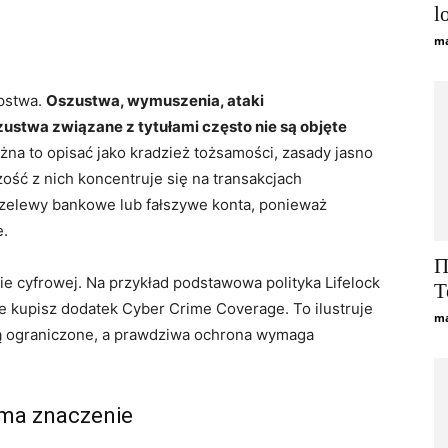
l
ma
pstwa.
Oszustwa, wymuszenia, ataki
stwa związane z tytułami często nie są objęte
a to opisać jako kradzież tożsamości, zasady jasno
zość z nich koncentruje się na transakcjach
rzelewy bankowe lub fałszywe konta, ponieważ
e.
П
ie cyfrowej. Na przykład podstawowa polityka Lifelock
Т
 kupisz dodatek Cyber ​​Crime Coverage. To ilustruje
ma
ą ograniczone, a prawdziwa ochrona wymaga
 ma znaczenie