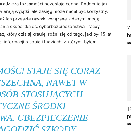
radzieżą tożsamości pozostaje cenna. Podobnie jak
ierają wyjątki, ale zasięg może nadal być korzystny.
waż ich przeszłe nawyki związane z danymi mogą
jaśnia ekspertka ds. cyberbezpieczeństwa Tracey
7
 który dzisiaj kreuję, różni się od tego, jaki był 15 lat
b
informacji o sobie i ludziach, z którymi byłem
ma
OŚCI STAJE SIĘ CORAZ
WSZECHNA, NAWET W
OSÓB STOSUJĄCYCH
TYCZNE ŚRODKI
T
WA. UBEZPIECZENIE
p
ma
AGODZIĆ SZKODY