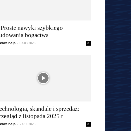
 Proste nawyki szybkiego
udowania bogactwa
xwelhelp
-
03.03.2026
0
echnologia, skandale i sprzedaż:
rzegląd z listopada 2025 r
xwelhelp
-
27.11.2025
0