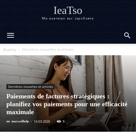
IeaTso
Ми навчимо вас заробляти
Додому
Dernières nouvelles et articles
Dernières nouvelles et articles
Paiements de factures stratégiques :
planifiez vos paiements pour une efficacité
maximale
14.03.2026
9
по
maxwelhelp
-