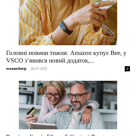
Головні новини тижня: Amazon купує Bee, у
VSCO з’явився новий додаток,...
maxwelhelp
-
28.07.2025
0