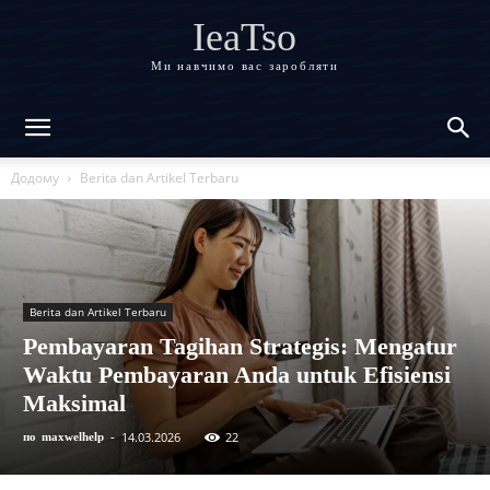
IeaTso
Ми навчимо вас заробляти
Додому
Berita dan Artikel Terbaru
Berita dan Artikel Terbaru
Pembayaran Tagihan Strategis: Mengatur
Waktu Pembayaran Anda untuk Efisiensi
Maksimal
14.03.2026
22
по
maxwelhelp
-