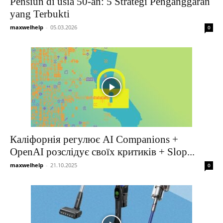
Pensiun di usia 50-an: 5 Strategi Penganggaran
yang Terbukti
maxwelhelp
-
05.03.2026
0
Каліфорнія регулює AI Companions +
OpenAI розслідує своїх критиків + Slop...
maxwelhelp
-
21.10.2025
0