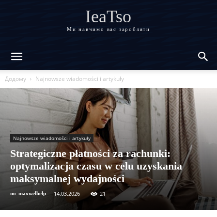
IeaTso
Ми навчимо вас заробляти
Додому
Najnowsze wiadomości i artykuły
Najnowsze wiadomości i artykuły
Strategiczne płatności za rachunki:
optymalizacja czasu w celu uzyskania
maksymalnej wydajności
14.03.2026
21
по
maxwelhelp
-