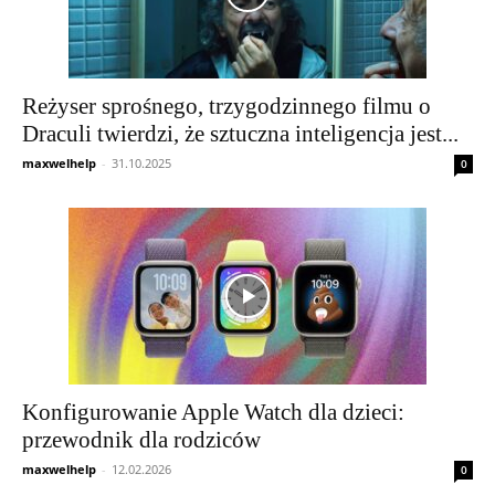
Reżyser sprośnego, trzygodzinnego filmu o
Draculi twierdzi, że sztuczna inteligencja jest...
maxwelhelp
-
31.10.2025
0
Konfigurowanie Apple Watch dla dzieci:
przewodnik dla rodziców
maxwelhelp
-
12.02.2026
0