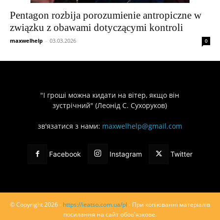
Pentagon rozbija porozumienie antropiczne w
związku z obawami dotyczącymi kontroli
maxwelhelp
-
03.03.2026
0
"І гроші можна кидати на вітер, якщо він
зустрічний" (Леонід С. Сухоруков)
зв'язатися з нами:
maxwelhelp@gmail.com
Facebook
Instagram
Twitter
© Copyright 2026 -
https://ieatso.com.ua/pl
- При копіюванні матеріалів
посилання на сайт обов'язкове.