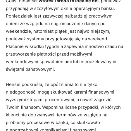
Coast Financial
wtorek i środa to idealne dni
, ponieważ
przypadają w szczytowym oknie operacyjnym banku.
Poniedziałek jest zazwyczaj najbardziej pracowitym
dniem ze względu na nagromadzenie danych po
weekendzie, natomiast piątek jest najwolniejszym,
ponieważ systemy przygotowują się na weekend.
Płacenie w środku tygodnia zapewnia mnóstwo czasu na
przetworzenie płatności przed możliwymi
weekendowymi spowolnieniami lub nieoczekiwanymi
świętami państwowymi.
Hensel podkreśla, że ​​opóźnienia to nie tylko
niedogodność; mogą skutkować karami finansowymi,
wyższymi stopami procentowymi, a nawet zagrozić
Twoim finansom. Wspomina liczne przypadki, w których
klienci nie dotrzymywali terminów ze względu na
problemy procesowe w banku, co skutkowało
niepotrzebnymi komplikacjami finansowymi.