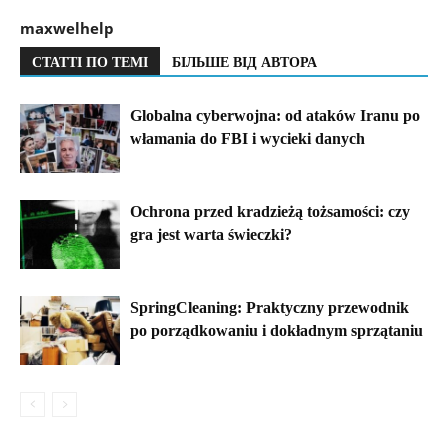
maxwelhelp
СТАТТІ ПО ТЕМІ
БІЛЬШЕ ВІД АВТОРА
Globalna cyberwojna: od ataków Iranu po
włamania do FBI i wycieki danych
Ochrona przed kradzieżą tożsamości: czy
gra jest warta świeczki?
SpringCleaning: Praktyczny przewodnik
po porządkowaniu i dokładnym sprzątaniu