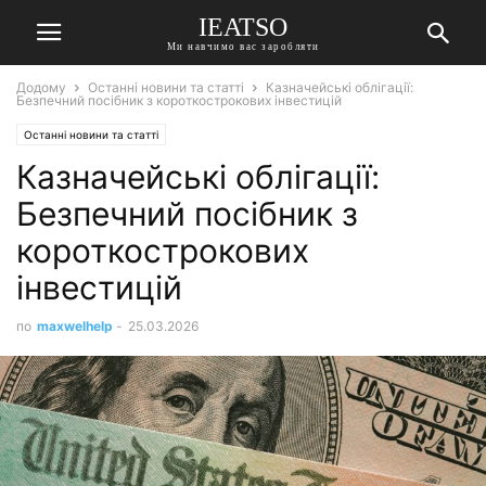
IEATSO
Ми навчимо вас заробляти
Додому
Останні новини та статті
Казначейські облігації:
Безпечний посібник з короткострокових інвестицій
Останні новини та статті
Казначейські облігації:
Безпечний посібник з
короткострокових
інвестицій
по
maxwelhelp
-
25.03.2026