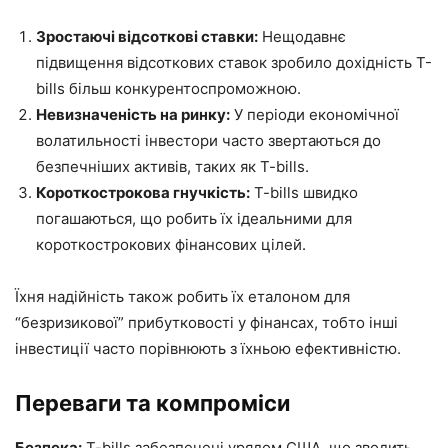
Зростаючі відсоткові ставки:
Нещодавнє
підвищення відсоткових ставок зробило дохідність T-
bills більш конкурентоспроможною.
Невизначеність на ринку:
У періоди економічної
волатильності інвестори часто звертаються до
безпечніших активів, таких як T-bills.
Короткострокова гнучкість:
T-bills швидко
погашаються, що робить їх ідеальними для
короткострокових фінансових цілей.
Їхня надійність також робить їх еталоном для
“безризикової” прибутковості у фінансах, тобто інші
інвестиції часто порівнюють з їхньою ефективністю.
Переваги та компроміси
Безпека:
T-bills забезпечені урядом США, що зводить