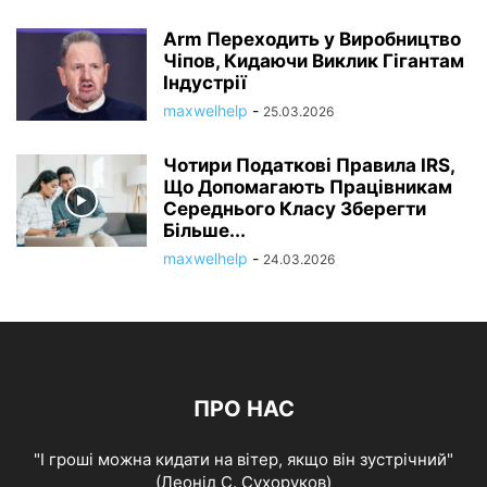
Arm Переходить у Виробництво
Чіпов, Кидаючи Виклик Гігантам
Індустрії
maxwelhelp
-
25.03.2026
Чотири Податкові Правила IRS,
Що Допомагають Працівникам
Середнього Класу Зберегти
Більше...
maxwelhelp
-
24.03.2026
ПРО НАС
"І гроші можна кидати на вітер, якщо він зустрічний"
(Леонід С. Сухоруков)