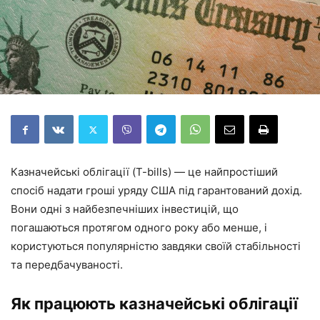
Казначейські облігації (T-bills) — це найпростіший
спосіб надати гроші уряду США під гарантований дохід.
Вони одні з найбезпечніших інвестицій, що
погашаються протягом одного року або менше, і
користуються популярністю завдяки своїй стабільності
та передбачуваності.
Як працюють казначейські облігації