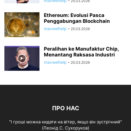
maxwelhelp
-
25.03.2026
Ethereum: Evolusi Pasca
Penggabungan Blockchain
maxwelhelp
-
25.03.2026
Peralihan ke Manufaktur Chip,
Menantang Raksasa Industri
maxwelhelp
-
25.03.2026
ПРО НАС
"І гроші можна кидати на вітер, якщо він зустрічний"
(Леонід С. Сухоруков)