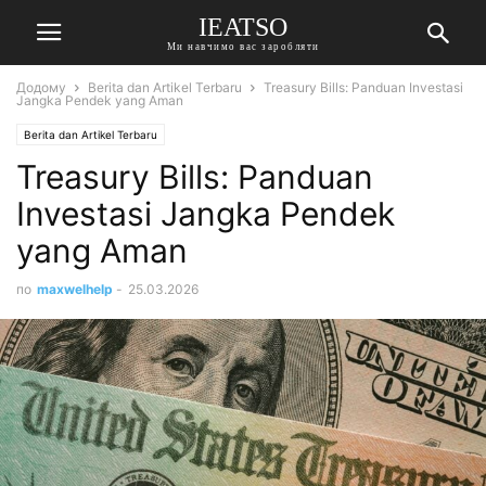
IEATSO
Ми навчимо вас заробляти
Додому
Berita dan Artikel Terbaru
Treasury Bills: Panduan Investasi
Jangka Pendek yang Aman
Berita dan Artikel Terbaru
Treasury Bills: Panduan
Investasi Jangka Pendek
yang Aman
по
maxwelhelp
-
25.03.2026