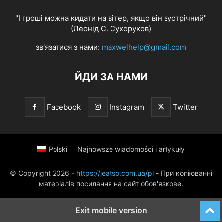
"І гроші можна кидати на вітер, якщо він зустрічний"
(Леонід С. Сухоруков)
зв'язатися з нами:
maxwelhelp@gmail.com
ЙДИ ЗА НАМИ
Facebook
Instagram
Twitter
Polski
Najnowsze wiadomości i artykuły
© Copyright 2026 -
https://ieatso.com.ua/pl
- При копіюванні
матеріалів посилання на сайт обов'язкове.
Exit mobile version