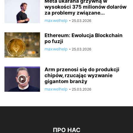
Meta ukarana grzywną w
wysokości 375 milionów dolarów
za problemy związane...
maxwelhelp
-
25.03.2026
Ethereum: Ewolucja Blockchain
po fuzji
maxwelhelp
-
25.03.2026
Arm przenosi się do produkcji
chipów, rzucając wyzwanie
gigantom branży
maxwelhelp
-
25.03.2026
ПРО НАС