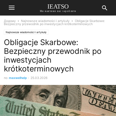
IEATSO
Ми навчимо вас заробляти
Додому
Najnowsze wiadomości i artykuły
Obligacje Skarbowe:
Bezpieczny przewodnik po inwestycjach krótkoterminowych
Najnowsze wiadomości i artykuły
Obligacje Skarbowe:
Bezpieczny przewodnik po
inwestycjach
krótkoterminowych
по
maxwelhelp
-
25.03.2026