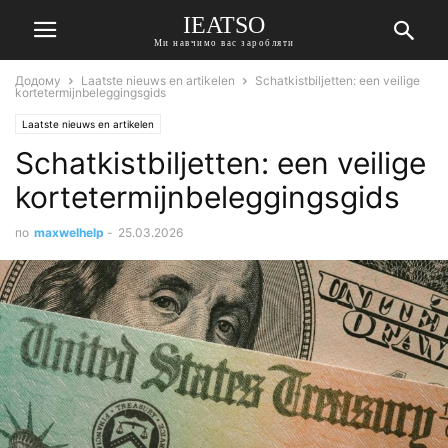
IEATSO
Ми навчимо вас заробляти
Додому
Laatste nieuws en artikelen
Schatkistbiljetten: een veilige
kortetermijnbeleggingsgids
Laatste nieuws en artikelen
Schatkistbiljetten: een veilige
kortetermijnbeleggingsgids
по
maxwelhelp
-
25.03.2026