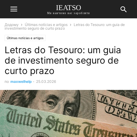
IEATSO
Ми навчимо вас заробляти
Додому
Últimas notícias e artigos
Letras do Tesouro: um guia de
investimento seguro de curto prazo
Últimas notícias e artigos
Letras do Tesouro: um guia
de investimento seguro de
curto prazo
по
maxwelhelp
-
25.03.2026