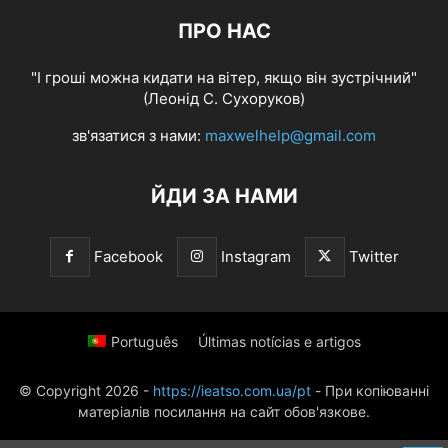
ПРО НАС
"І гроші можна кидати на вітер, якщо він зустрічний"
(Леонід С. Сухоруков)
зв'язатися з нами:
maxwelhelp@gmail.com
ЙДИ ЗА НАМИ
Facebook
Instagram
Twitter
Português
Últimas notícias e artigos
© Copyright 2026 -
https://ieatso.com.ua/pt
- При копіюванні
матеріалів посилання на сайт обов'язкове.