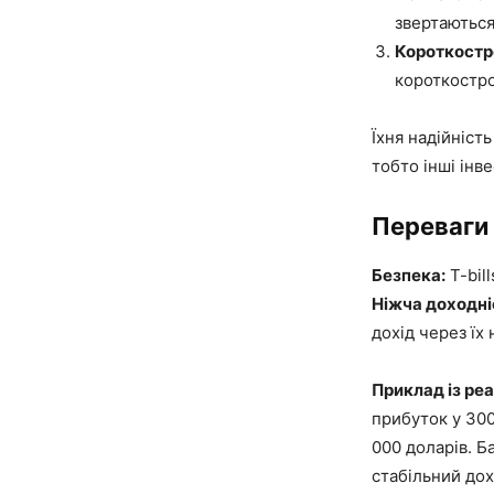
звертаються 
Короткостр
короткостро
Їхня надійніст
тобто інші інв
Переваги
Безпека:
T-bil
Ніжча доходні
дохід через їх
Приклад із ре
прибуток у 300
000 доларів. Б
стабільний дох