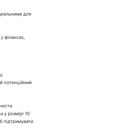
ідеальними для
у фінансах,
у.
ий потенційний
инести
а у розмірі 10
об підтримувати