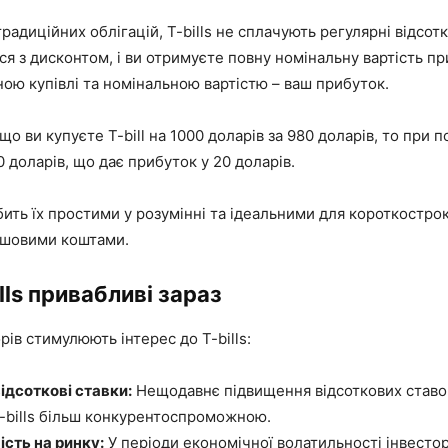
традиційних облігацій, T-bills не сплачують регулярні відсот
я з дисконтом, і ви отримуєте повну номінальну вартість пр
ною купівлі та номінальною вартістю – ваш прибуток.
о ви купуєте T-bill на 1000 доларів за 980 доларів, то при 
 доларів, що дає прибуток у 20 доларів.
ить їх простими у розумінні та ідеальними для короткостро
ошовими коштами.
lls привабливі зараз
рів стимулюють інтерес до T-bills:
ідсоткові ставки:
Нещодавнє підвищення відсоткових ставо
T-bills більш конкурентоспроможною.
сть на ринку:
У періоди економічної волатильності інвесто