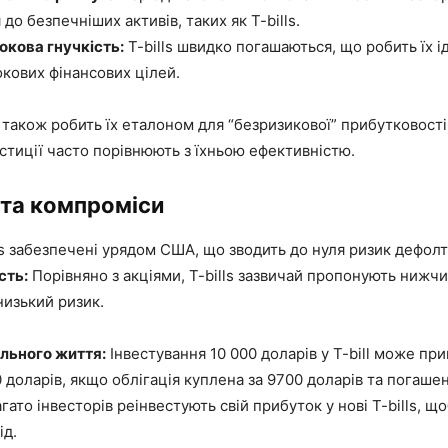
до безпечніших активів, таких як T-bills.
окова гнучкість:
T-bills швидко погашаються, що робить їх 
кових фінансових цілей.
ь також робить їх еталоном для “безризикової” прибутковості 
естиції часто порівнюють з їхньою ефективністю.
 та компроміси
ls забезпечені урядом США, що зводить до нуля ризик дефолт
сть:
Порівняно з акціями, T-bills зазвичай пропонують нижч
 низький ризик.
ального життя:
Інвестування 10 000 доларів у T-bill може пр
 доларів, якщо облігація куплена за 9700 доларів та погашен
агато інвесторів реінвестують свій прибуток у нові T-bills, щ
ід.