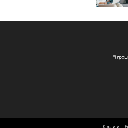
"І гро
Кредити
Е