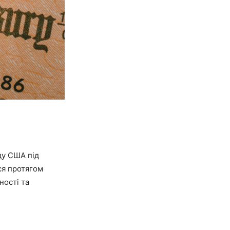
яду США під
ся протягом
ності та