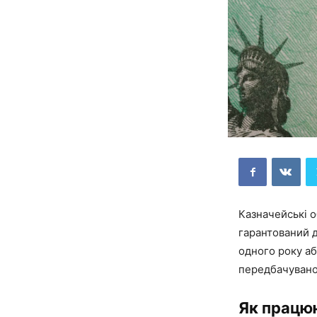
Казначейські о
гарантований д
одного року аб
передбачувано
Як працюю