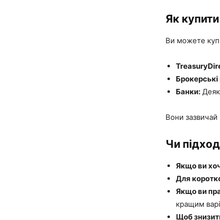
Як купити 
Ви можете купи
TreasuryDir
Брокерські
Банки:
Деякі
Вони зазвичай 
Чи підход
Якщо ви хоч
Для коротко
Якщо ви пра
кращим варі
Щоб знизити