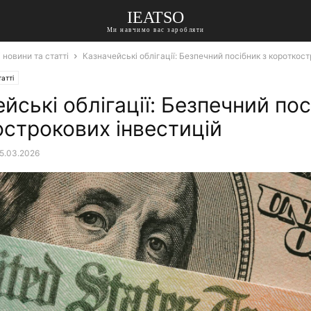
IEATSO
Ми навчимо вас заробляти
 новини та статті
Казначейські облігації: Безпечний посібник з короткос
атті
йські облігації: Безпечний пос
острокових інвестицій
5.03.2026