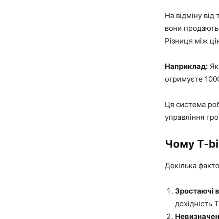
На відміну від 
вони продаютьс
Різниця між ці
Наприклад:
Якщ
отримуєте 1000
Ця система роб
управління гр
Чому T-bi
Декілька факто
Зростаючі в
дохідність 
Невизначені