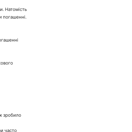
ки. Натомість
и погашенні.
погашенні
кового
к зробило
ри часто