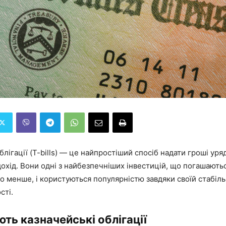
блігації (T-bills) — це найпростіший спосіб надати гроші ур
охід. Вони одні з найбезпечніших інвестицій, що погашають
о менше, і користуються популярністю завдяки своїй стабіль
сті.
ть казначейські облігації