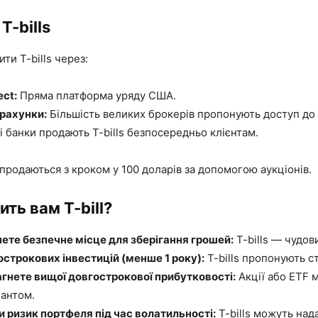
T-bills
ти T-bills через:
ect:
Пряма платформа уряду США.
 рахунки:
Більшість великих брокерів пропонують доступ до T
 банки продають T-bills безпосередньо клієнтам.
продаються з кроком у 100 доларів за допомогою аукціонів.
ить вам T-bill?
ете безпечне місце для зберігання грошей:
T-bills — чудов
строкових інвестицій (менше 1 року):
T-bills пропонують ст
гнете вищої довгострокової прибутковості:
Акції або ETF 
антом.
 ризик портфеля під час волатильності:
T-bills можуть над