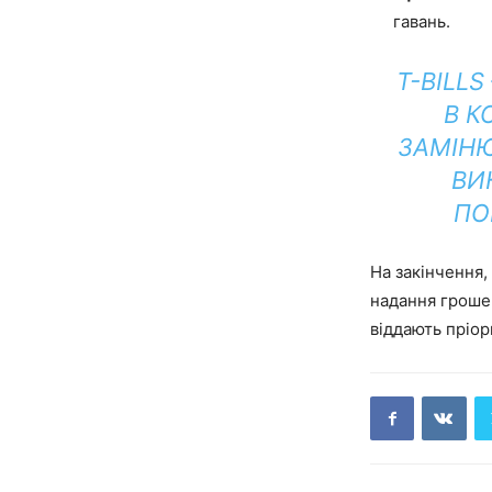
гавань.
T-BILL
В К
ЗАМІНЮ
ВИ
ПО
На закінчення,
надання грошей
віддають пріор