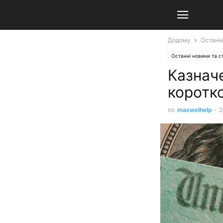
Додому
Останні
Останні новини та ст
Казначе
коротк
по
maxwelhelp
-
2