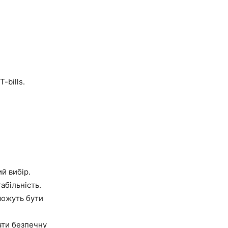
-bills.
ий вибір.
абільність.
можуть бути
ати безпечну