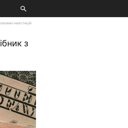
трокових інвестицій
ібник з