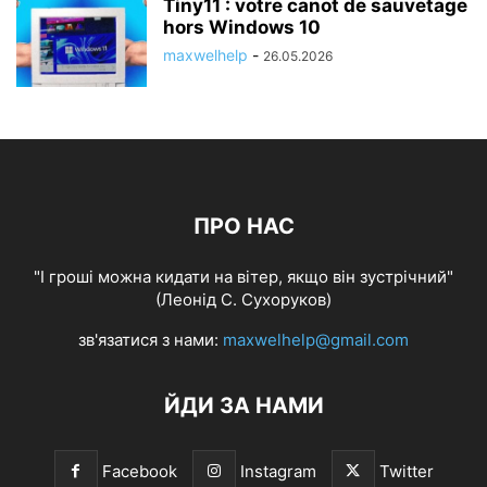
Tiny11 : votre canot de sauvetage
hors Windows 10
maxwelhelp
-
26.05.2026
ПРО НАС
"І гроші можна кидати на вітер, якщо він зустрічний"
(Леонід С. Сухоруков)
зв'язатися з нами:
maxwelhelp@gmail.com
ЙДИ ЗА НАМИ
Facebook
Instagram
Twitter