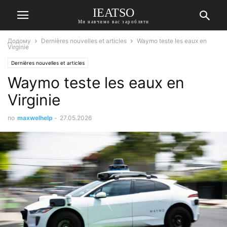
IEATSO
Ми навчимо вас заробляти
Додому
Dernières nouvelles et articles
Waymo teste les eaux en
Virginie
Dernières nouvelles et articles
Waymo teste les eaux en
Virginie
по
maxwelhelp
-
27.05.2026