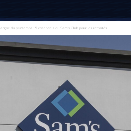
argne du printemps : 5 essentiels du Sam’s Club pour les retraités