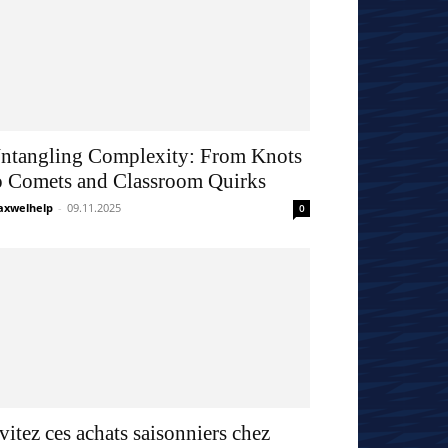
ntangling Complexity: From Knots
o Comets and Classroom Quirks
xwelhelp
-
09.11.2025
0
vitez ces achats saisonniers chez