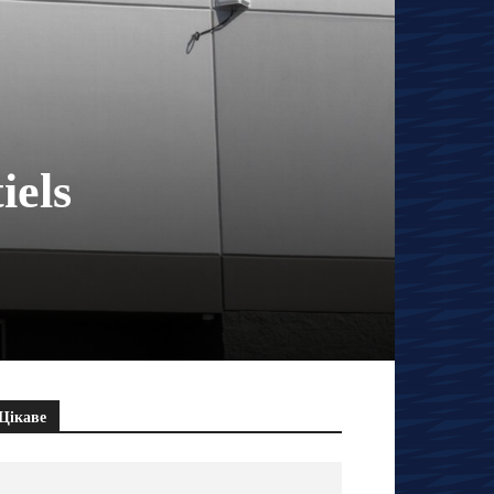
iels
Цікаве