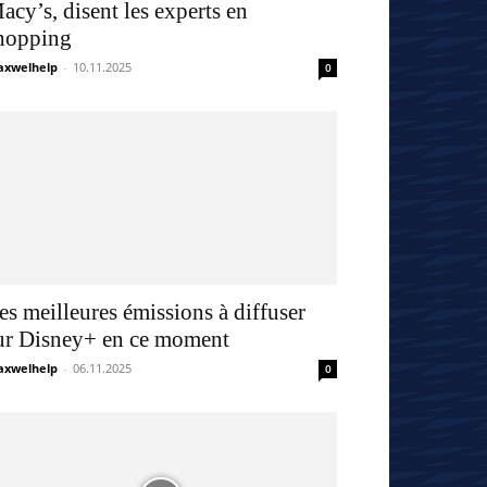
acy’s, disent les experts en
hopping
xwelhelp
-
10.11.2025
0
es meilleures émissions à diffuser
ur Disney+ en ce moment
xwelhelp
-
06.11.2025
0