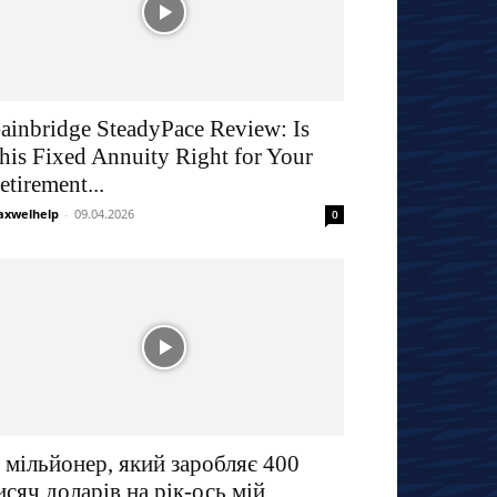
ainbridge SteadyPace Review: Is
his Fixed Annuity Right for Your
etirement...
xwelhelp
-
09.04.2026
0
 мільйонер, який заробляє 400
исяч доларів на рік-ось мій