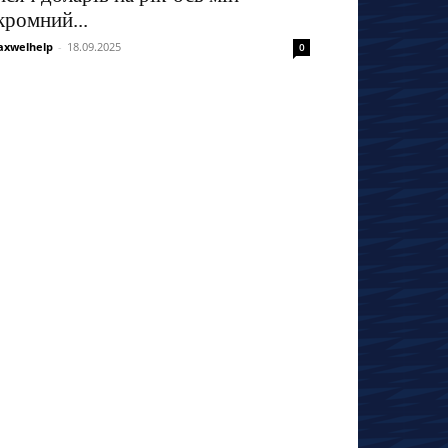
кромний...
xwelhelp
-
18.09.2025
0