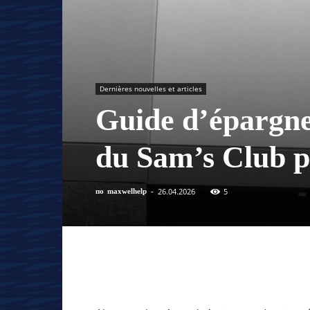
Dernières nouvelles et articles
Guide d’épargne 
du Sam’s Club po
26.04.2026
5
по
maxwelhelp
-