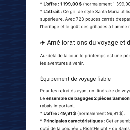
*
L’offre :
1 199,00 $
(normalement 1 399,00
*
L’attrait :
Ce gril de style Santa Maria util
supérieure. Avec 723 pouces carrés d’espace
l’héritage et le goût des grillades à flamme 
✈️ Améliorations du voyage et d
Au-delà de la cour, le printemps est une pér
les aventures à venir.
Équipement de voyage fiable
Pour les retraités ayant un itinéraire de voya
Le
ensemble de bagages 2 pièces Samsoni
rabais important.
*
L’offre :
49,91 $
(normalement 99,91 $).
*
Principales caractéristiques :
Cet ensembl
doté de la poignée « RightHeight » de Sams