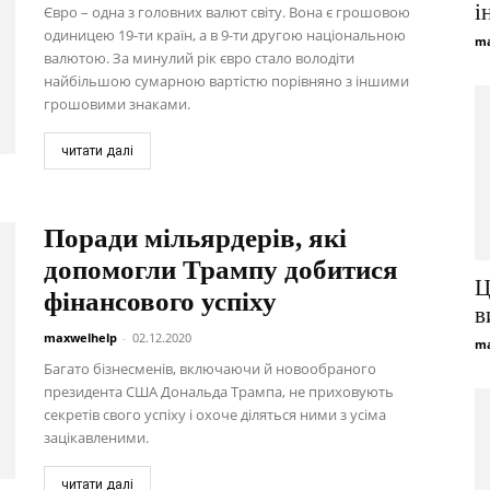
і
Євро – одна з головних валют світу. Вона є грошовою
одиницею 19-ти країн, а в 9-ти другою національною
ma
валютою. За минулий рік євро стало володіти
найбільшою сумарною вартістю порівняно з іншими
грошовими знаками.
читати далі
Поради мільярдерів, які
допомогли Трампу добитися
Ц
фінансового успіху
в
maxwelhelp
-
02.12.2020
ma
Багато бізнесменів, включаючи й новообраного
президента США Дональда Трампа, не приховують
секретів свого успіху і охоче діляться ними з усіма
зацікавленими.
читати далі