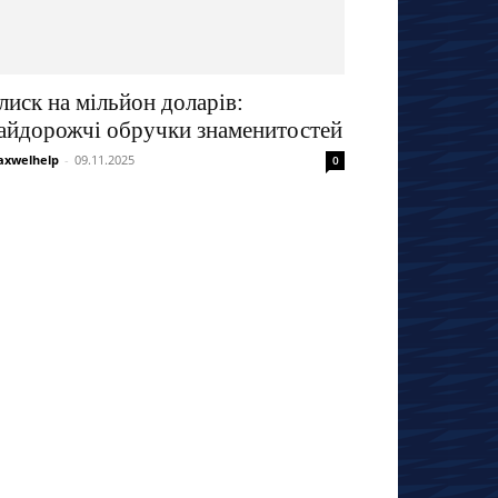
лиск на мільйон доларів:
айдорожчі обручки знаменитостей
xwelhelp
-
09.11.2025
0