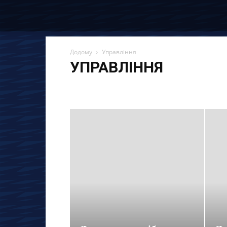
Додому
Управління
УПРАВЛІННЯ
Останні новини та статті
Вакансії
Економія
Ін
Материнський капітал
Огляди
Партнерські про
Страхування
Управління