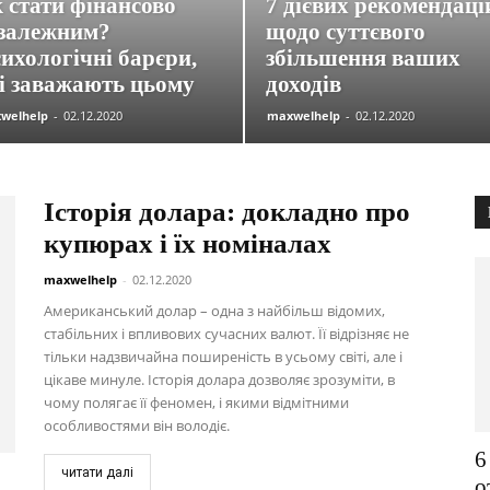
 стати фінансово
7 дієвих рекомендаці
залежним?
щодо суттєвого
ихологічні барєри,
збільшення ваших
і заважають цьому
доходів
welhelp
-
02.12.2020
maxwelhelp
-
02.12.2020
Історія долара: докладно про
купюрах і їх номіналах
maxwelhelp
-
02.12.2020
Американський долар – одна з найбільш відомих,
стабільних і впливових сучасних валют. Її відрізняє не
тільки надзвичайна поширеність в усьому світі, але і
цікаве минуле. Історія долара дозволяє зрозуміти, в
чому полягає її феномен, і якими відмітними
особливостями він володіє.
6
читати далі
о