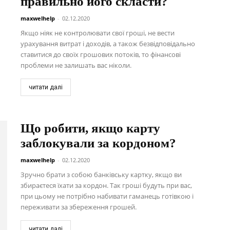
правильно його скласти?
maxwelhelp
-
02.12.2020
Якщо ніяк не контролювати свої гроші, не вести
урахування витрат і доходів, а також безвідповідально
ставитися до своїх грошових потоків, то фінансові
проблеми не залишать вас ніколи.
читати далі
Що робити, якщо карту
заблокували за кордоном?
maxwelhelp
-
02.12.2020
Зручно брати з собою банківську картку, якщо ви
збираєтеся їхати за кордон. Так гроші будуть при вас,
при цьому не потрібно набивати гаманець готівкою і
переживати за збереження грошей.
читати далі