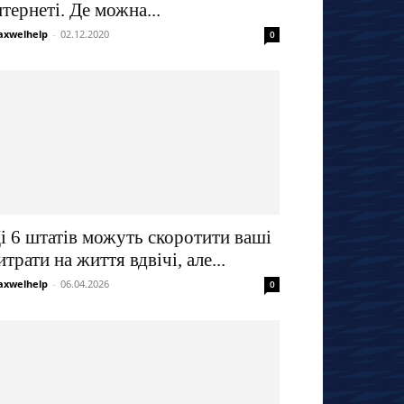
нтернеті. Де можна...
xwelhelp
-
02.12.2020
0
і 6 штатів можуть скоротити ваші
итрати на життя вдвічі, але...
xwelhelp
-
06.04.2026
0