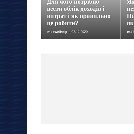
Для чого потрібно
Як
вести облік доходів і
не
витрат і як правильно
Пс
це робити?
як
maxwelhelp
-
02.12.2020
max