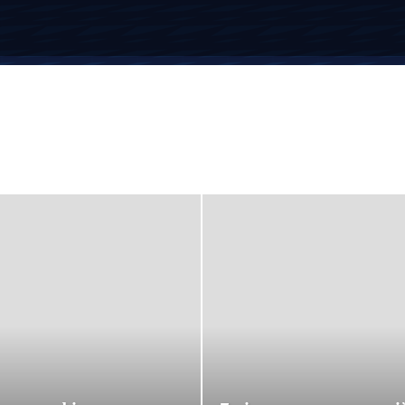
вестиції
Компенсації
Кредити
Кредитні картки
Криптовалюта
грами
Пенсія
Пільги
Податки
Посібники
Робота
Соцзахист