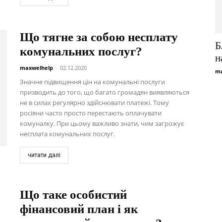
Що тягне за собою несплату
Б
комунальних послуг?
н
maxwelhelp
-
02.12.2020
ma
Значне підвищення цін на комунальні послуги
призводить до того, що багато громадян виявляються
не в силах регулярно здійснювати платежі. Тому
росіяни часто просто перестають оплачувати
комуналку. При цьому важливо знати, чим загрожує
несплата комунальних послуг.
читати далі
Що таке особистий
фінансовий план і як