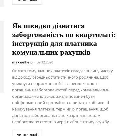
Як швидко дізнатися
заборгованість по квартплаті:
інструкція для платника
комунальних рахунків
maxwelhelp
-
02.12.2020
Оплата комунальних платежів складає значну частку
від доходу середньостатистичного росіянина. Щоб
уникнути неприємностей із-за несвоєчасного
погашення заборгованостей перед комунальними
організаціями власник житла повинен бути
поінформований про зміни в тарифах, особливості
нарахування платежів, терміни їх погашення. Щоб
дізнатися заборгованість по квартплаті, зовсім
необовязково стояти в черзі в абонентську службу.
читати далі