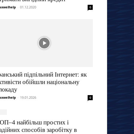
xwelhelp
-
01.12.2020
0
ранський підпільний Інтернет: як
ктивісти обійшли національну
локаду
xwelhelp
-
19.01.2026
0
ОП–4 найбільш простих і
адійних способів заробітку в