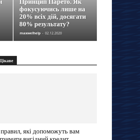
й
Принцип Парето. Як
фокусуючись лише на
20% всіх дій, досягати
80% результату?
maxwelhelp
-
02.12.2020
Цікаве
 правил, які допоможуть вам
тримати вигідний кредит