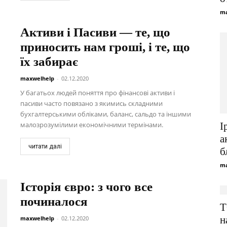
ma
Активи і Пасиви — те, що
приносить нам гроші, і те, що
їх забирає
maxwelhelp
-
02.12.2020
У багатьох людей поняття про фінансові активи і
пасиви часто повязано з якимись складними
бухгалтерськими обліками, баланс, сальдо та іншими
малозрозумілими економічними термінами.
І
а
читати далі
б
ma
Історія євро: з чого все
починалося
Т
н
maxwelhelp
-
02.12.2020