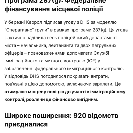
Програма 287(g): Федеральне
фінансування місцевої поліції
У березні Керрол підписав угоду з DHS за моделлю
“Оперативної групи” в рамках програми 287(g). Ця угода
фактично наділила весь поліцейський департамент
міста – начальника, лейтенанта та двох патрульних
офіцерів – повноваженнями допомагати Службі
імміграційного та митного контролю (ICE) у
забезпеченні федерального імміграційного контролю.
У відповідь DHS погодилося покривати витрати,
пов’язані з цією допомогою, включаючи зарплати.
Це
стимулює місцеву поліцію до участі в імміграційному
контролі, роблячи це фінансово вигідним.
Широке поширення: 920 відомств
приєдналися