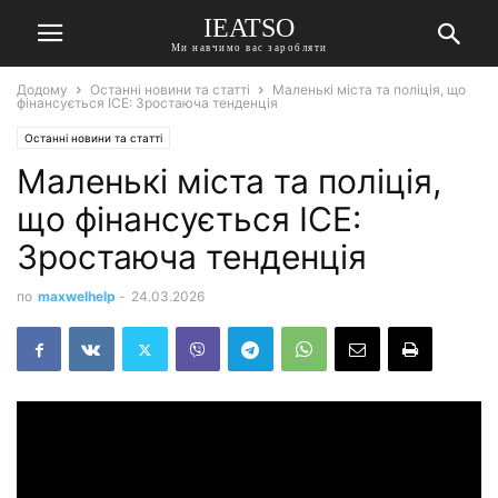
IEATSO
Ми навчимо вас заробляти
Додому
Останні новини та статті
Маленькі міста та поліція, що
фінансується ICE: Зростаюча тенденція
Останні новини та статті
Маленькі міста та поліція,
що фінансується ICE:
Зростаюча тенденція
по
maxwelhelp
-
24.03.2026