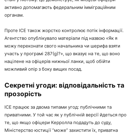
активно допомагають федеральним імміграційним
органам.
Проте ICE також жорстко контролює потік інформації.
Агентство опублікувало матеріали під назвою «Як я
можу переконати свого начальника чи шерифа взяти
участь у програмі 287(g)?», що вказує на те, що воно
націлене на офіцерів нижньої ланки, щоб обійти
можливий опір з боку вищих посад.
Секретні угоди: відповідальність та
прозорість
ICE працює за двома типами угод: публічними та
приватними. У той час як у публічній версії йдеться про
те, що якщо офіцери Керролла подадуть до суду,
Міністерство юстиції “може” захистити їх, приватна