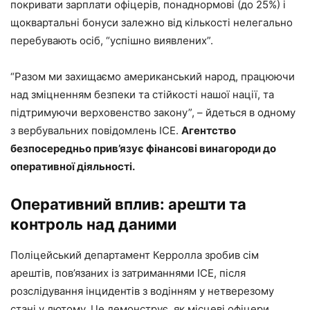
покривати зарплати офіцерів, понаднормові (до 25%) і
щоквартальні бонуси залежно від кількості нелегально
перебувають осіб, “успішно виявлених”.
“Разом ми захищаємо американський народ, працюючи
над зміцненням безпеки та стійкості нашої нації, та
підтримуючи верховенство закону”, – йдеться в одному
з вербувальних повідомлень ICE.
Агентство
безпосередньо прив’язує фінансові винагороди до
оперативної діяльності.
Оперативний вплив: арешти та
контроль над даними
Поліцейський департамент Керролла зробив сім
арештів, пов’язаних із затриманнями ICE, після
розслідування інцидентів з водінням у нетверезому
стані у лютому. Це демонструє, як місцеві офіцери