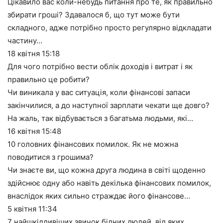
Цікавило вас коли-небудь питання про те, як правильно
збирати гроші? Здавалося б, що тут може бути
складного, адже потрібно просто регулярно відкладати
частину…
18 квітня
15:18
Для чого потрібно вести облік доходів і витрат і як
правильно це робити?
Чи виникала у вас ситуація, коли фінансові запаси
закінчилися, а до наступної зарплати чекати ще довго?
На жаль, так відбувається з багатьма людьми, які…
16 квітня
15:48
10 головних фінансових помилок. Як не можна
поводитися з грошима?
Чи знаєте ви, що кожна друга людина в світі щоденно
здійснює одну або навіть декілька фінансових помилок,
внаслідок яких сильно страждає його фінансове…
5 квітня
11:34
7 найшкідливіших звичок бідних людей, від яких