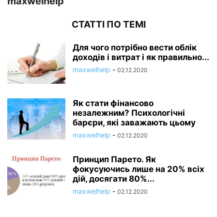
maxwelhelp
СТАТТІ ПО ТЕМІ
Для чого потрібно вести облік
доходів і витрат і як правильно...
maxwelhelp
-
02.12.2020
Як стати фінансово
незалежним? Психологічні
барєри, які заважають цьому
maxwelhelp
-
02.12.2020
Принцип Парето. Як
фокусуючись лише на 20% всіх
дій, досягати 80%...
maxwelhelp
-
02.12.2020