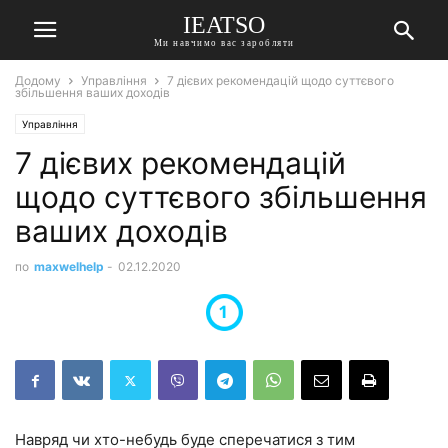
IEATSO
Ми навчимо вас заробляти
Додому
Управління
7 дієвих рекомендацій щодо суттєвого
збільшення ваших доходів
Управління
7 дієвих рекомендацій
щодо суттєвого збільшення
ваших доходів
по
maxwelhelp
-
02.12.2020
Навряд чи хто-небудь буде сперечатися з тим