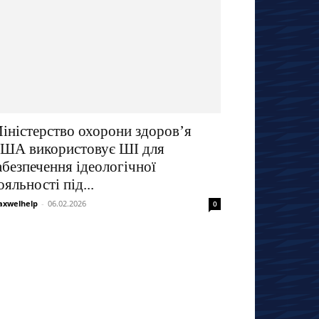
іністерство охорони здоров’я
ША використовує ШІ для
абезпечення ідеологічної
ояльності під...
xwelhelp
-
06.02.2026
0