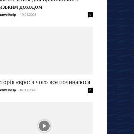
изьким доходом
xwelhelp
-
19.04.2026
0
сторія євро: з чого все починалося
xwelhelp
-
02.12.2020
0