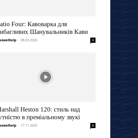
atio Four: Кавоварка для
ибагливих Шанувальників Кави
xwelhelp
-
08.03.2026
0
arshall Heston 120: стиль над
утністю в преміальному звукі
xwelhelp
-
17.11.2025
0