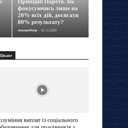
й
Принцип Парето. Як
фокусуючись лише на
20% всіх дій, досягати
80% результату?
maxwelhelp
-
02.12.2020
Цікаве
озуміння виплат із соціального
абезпечення для працівників з