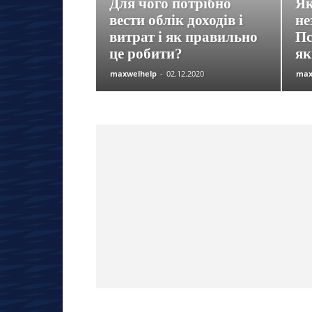
Для чого потрібно
Як
вести облік доходів і
не
витрат і як правильно
Пс
це робити?
як
maxwelhelp
-
02.12.2020
max