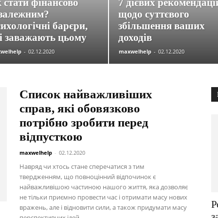
 стати фінансово
7 дієвих рекомендаці
залежним?
щодо суттєвого
ихологічні барєри,
збільшення ваших
і заважають цьому
доходів
welhelp
-
02.12.2020
maxwelhelp
-
02.12.2020
Список найважливіших
справ, які обовязково
потрібно зробити перед
відпусткою
maxwelhelp
-
02.12.2020
Навряд чи хтось стане сперечатися з тим
твердженням, що повноцінний відпочинок є
найважливішою частиною нашого життя, яка дозволяє
не тільки приємно провести час і отримати масу нових
Р
вражень, але і відновити сили, а також придумати масу
з
перспективних ідей.