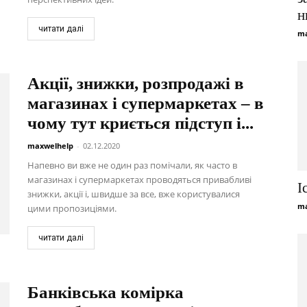
н
читати далі
ma
Акції, знижки, розпродажі в
магазинах і супермаркетах – в
чому тут криється підступ і...
maxwelhelp
-
02.12.2020
Напевно ви вже не один раз помічали, як часто в
магазинах і супермаркетах проводяться привабливі
І
знижки, акції і, швидше за все, вже користувалися
ma
цими пропозиціями.
читати далі
Банківська комірка