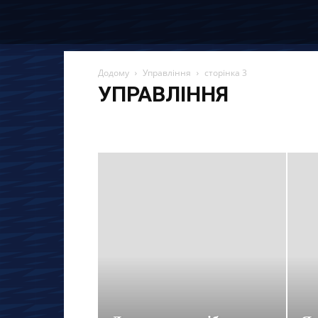
Додому
Управління
сторінка 3
УПРАВЛІННЯ
Останні новини та статті
Вакансії
Економія
Ін
Материнський капітал
Огляди
Партнерські про
Страхування
Управління