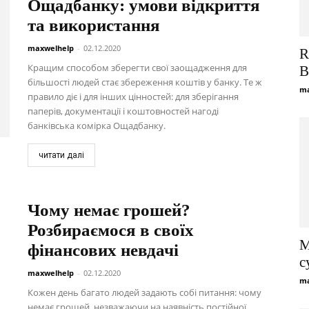
Ощадбанку: умови відкриття
та використання
maxwelhelp
-
02.12.2020
R
Кращим способом зберегти свої заощадження для
В
більшості людей стає збереження коштів у банку. Те ж
ma
правило діє і для інших цінностей: для зберігання
паперів, документації і коштовностей нагоді
банківська комірка Ощадбанку.
читати далі
Чому немає грошей?
Розбираємося в своїх
M
фінансових невдачі
с
maxwelhelp
-
02.12.2020
ma
Кожен день багато людей задають собі питання: чому
немає грошей, незважаючи на наявність постійної