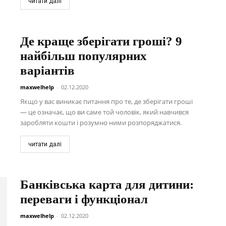
читати далі
Де краще зберігати гроші? 9
найбільш популярних
варіантів
maxwelhelp
-
02.12.2020
Якщо у вас виникає питання про те, де зберігати гроші
— це означає, що ви саме той чоловік, який навчився
заробляти кошти і розумно ними розпоряджатися.
читати далі
Банківська карта для дитини:
переваги і функціонал
maxwelhelp
-
02.12.2020