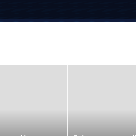
вестиції
Компенсації
Кредити
Кредитні картки
Криптовалюта
грами
Пенсія
Пільги
Податки
Посібники
Робота
Соцзахист