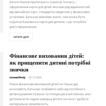
Багато банків пропонують корисну послугу –
оформлення карти для дітей, яка має ряд відмінностей
від звичайних карт, стандартно видатних у фінансових
установах. Батькам важливо знати, чим може бути
корисна банківська карта для дитини, і що потрібно
для її оформлення.
читати далі
Фінансове виховання дітей:
як прищепити дитині потрібні
звички
maxwelhelp
-
02.12.2020
Раннє фінансове виховання дітей не тільки дає
можливість батькам позбавити себе від постійного
випрошування іграшок та солодощів в магазинах, але і
допомагає їм надалі швидше встати на ноги і здобути
матеріальну незалежність.