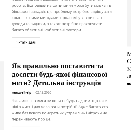
роботи. Відповідей на це питання може бути кілька, і в
більшості випадків цю проблему потрібно вирішувати
комплексними методами, проаналізувавши власні
доходи та видатки, а також потрібно враховувати
багато обєктивні і субєктивні фактори.
читати далі
М
С
Як правильно поставити та
з
досягти будь-якої фінансової
л
мети? Детальна інструкція
ma
maxwelhelp
-
02.12.2020
Чи замислювалися ви коли-небудь над тим, що таке
цілі в житті і для чого вони потрібні? Адже багато хто
живе без всяких конкретних устремлінь і нітрохи не
переживають про це.