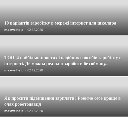
10 варіантів заробітку в мережі інтернет для школяра
maxwelhelp
-
02.12.2020
ТОП–4 найбільш простих і надійних способів заробітку в
інтернеті. Де можна реально заробити без обману...
maxwelhelp
-
02.12.2020
Як просити підвищення зарплати? Робимо себе краще в
очах роботодавця
maxwelhelp
-
02.12.2020