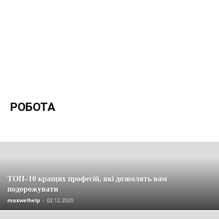
РОБОТА
Останні новини та статті
Вакансії
Економія
Інвестиції
Компенсації
Кредити
Кредитні картки
Криптовалюта
Материнський капітал
Огляди
Партнерські програми
Пенсія
Пільги
Податки
Посібники
Робота
Соцзахист
Страхування
Управління
ТОП–10 кращих професій, які дозволять вам
подорожувати
maxwelhelp
-
02.12.2020