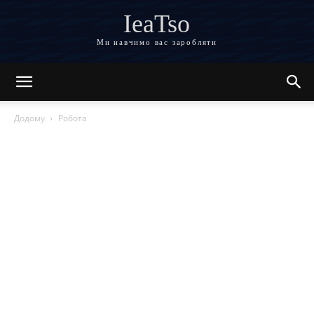
IeaTso
Ми навчимо вас заробляти
Додому
Робота