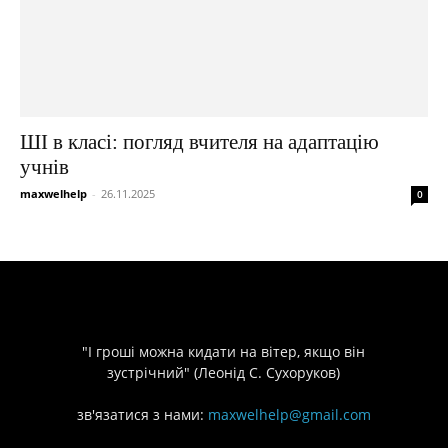
ШІ в класі: погляд вчителя на адаптацію
учнів
maxwelhelp
-
26.11.2025
0
"І гроші можна кидати на вітер, якщо він
зустрічний" (Леонід С. Сухоруков)
зв'язатися з нами:
maxwelhelp@gmail.com