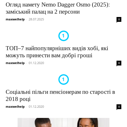
Огляд намету Nemo Dagger Osmo (2025):
заміський палац на 2 персони
maxwelhelp
-
28.07.2025
0
ТОП–7 найпопулярніших видів хобі, які
можуть принести вам добрі гроші
maxwelhelp
-
01.12.2020
0
Соціальні пільги пенсіонерам по старості в
2018 році
maxwelhelp
-
01.12.2020
0