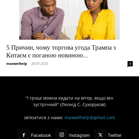
5 Причин, чому торгова угода Трампа з
Китаєм є поганою новиною...
maxwelhelp
-
29.07.2025
0
"І гроші можна кидати на вітер, якщо він
зустрічний" (Леонід С. Сухоруков)
зв'язатися з нами:
maxwelhelp@gmail.com
Facebook
Instagram
Twitter