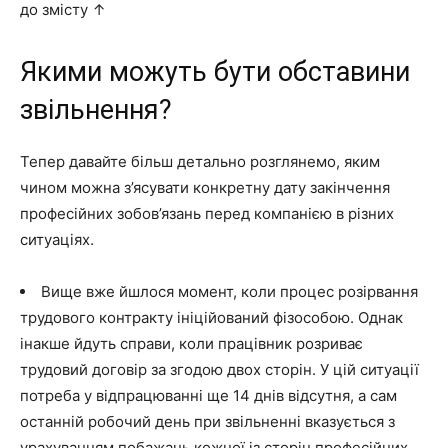
до змісту ↑
Якими можуть бути обставини
звільнення?
Тепер давайте більш детально розглянемо, яким
чином можна з’ясувати конкретну дату закінчення
професійних зобов’язань перед компанією в різних
ситуаціях.
Вище вже йшлося момент, коли процес розірвання
трудового контракту ініційований фізособою. Однак
інакше йдуть справи, коли працівник розриває
трудовий договір за згодою двох сторін. У цій ситуації
потреба у відпрацюванні ще 14 днів відсутня, а сам
останній робочий день при звільненні вказується з
урахуванням побажань кожної із сторін професійних