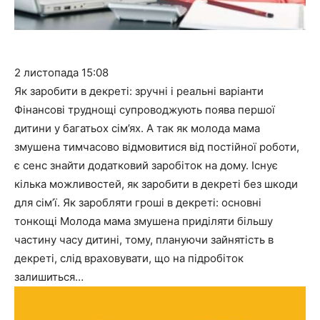
2 листопада
15:08
Як заробити в декреті: зручні і реальні варіанти
Фінансові труднощі супроводжують поява першої
дитини у багатьох сім’ях. А так як молода мама
змушена тимчасово відмовитися від постійної роботи,
є сенс знайти додатковий заробіток на дому. Існує
кілька можливостей, як заробити в декреті без шкоди
для сім’ї. Як заробляти гроші в декреті: основні
тонкощі Молода мама змушена приділяти більшу
частину часу дитині, тому, плануючи зайнятість в
декреті, слід враховувати, що на підробіток
залишиться…