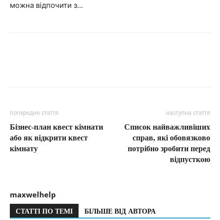
можна відпочити з…
попередня стаття
наступна стаття
Бізнес-план квест кімнати
Список найважливіших
або як відкрити квест
справ, які обовязково
кімнату
потрібно зробити перед
відпусткою
maxwelhelp
СТАТТІ ПО ТЕМІ
БІЛЬШЕ ВІД АВТОРА