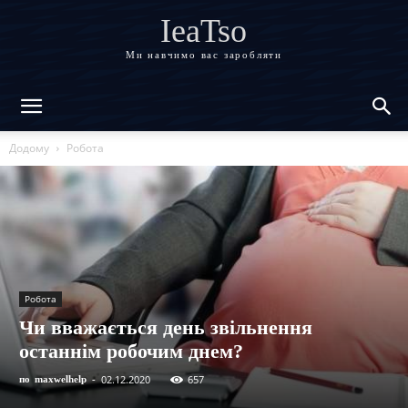
IeaTso
Ми навчимо вас заробляти
Додому
Робота
Робота
Чи вважається день звільнення
останнім робочим днем?
02.12.2020
657
по
maxwelhelp
-