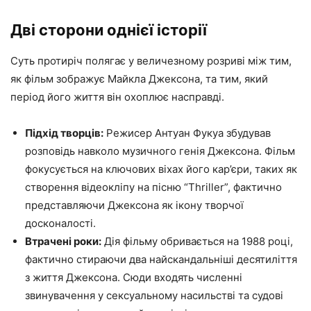
Дві сторони однієї історії
Суть протиріч полягає у величезному розриві між тим,
як фільм зображує Майкла Джексона, та тим, який
період його життя він охоплює насправді.
Підхід творців:
Режисер Антуан Фукуа збудував
розповідь навколо музичного генія Джексона. Фільм
фокусується на ключових віхах його кар’єри, таких як
створення відеокліпу на пісню “Thriller”, фактично
представляючи Джексона як ікону творчої
досконалості.
Втрачені роки:
Дія фільму обривається на 1988 році,
фактично стираючи два найскандальніші десятиліття
з життя Джексона. Сюди входять численні
звинувачення у сексуальному насильстві та судові