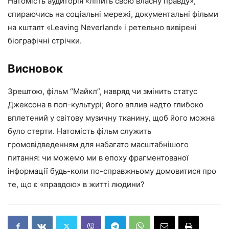
Натомість аудиторія «ліпить свою власну правду»,
спираючись на соціальні мережі, документальні фільми
на кшталт «Leaving Neverland» і ретельно вивірені
біографічні стрічки.
Висновок
Зрештою, фільм “Майкл”, навряд чи змінить статус
Джексона в поп-культурі; його вплив надто глибоко
вплетений у світову музичну тканину, щоб його можна
було стерти. Натомість фільм служить
громовідведенням для набагато масштабнішого
питання: чи можемо ми в епоху фрагментованої
інформації будь-коли по-справжньому домовитися про
те, що є «правдою» в житті людини?