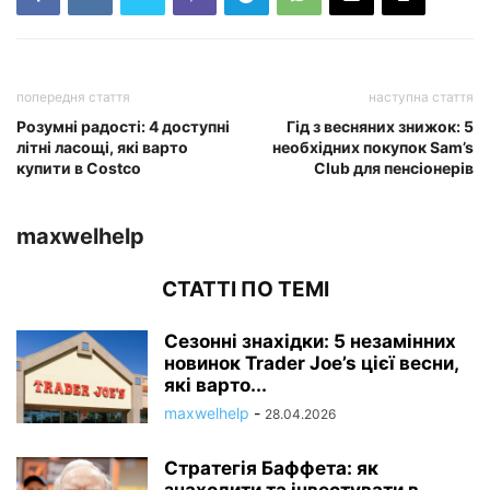
попередня стаття
наступна стаття
Розумні радості: 4 доступні
Гід з весняних знижок: 5
літні ласощі, які варто
необхідних покупок Sam’s
купити в Costco
Club для пенсіонерів
maxwelhelp
СТАТТІ ПО ТЕМІ
Сезонні знахідки: 5 незамінних
новинок Trader Joe’s цієї весни,
які варто...
maxwelhelp
-
28.04.2026
Стратегія Баффета: як