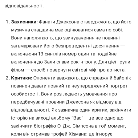
відповідальності.
Захисники:
Фанати Джексона стверджують, що його
музична спадщина має оцінюватися сама по собі.
Вони наполягають, що звинувачення не повинні
затьмарювати його безпрецедентні досягнення —
включаючи 13 синглів номер один та подвійне
включення до Зали слави рок-н-ролу. Для цієї групи
фільм — спосіб повернути світові міф про артиста.
Критики:
Опоненти вважають, що справжній байопік
повинен давати повний та неупереджений портрет
особистості. Вони розглядають умовчання про
передбачувані провини Джексона як відмову від
відповідальності. Як зазначив один критик, закінчити
історію на виході альбому “Bad” – це все одно що
закінчити біографію О. Дж. Сімпсона в той момент,
коли він отримав трофей Хізмана: це ігнорує