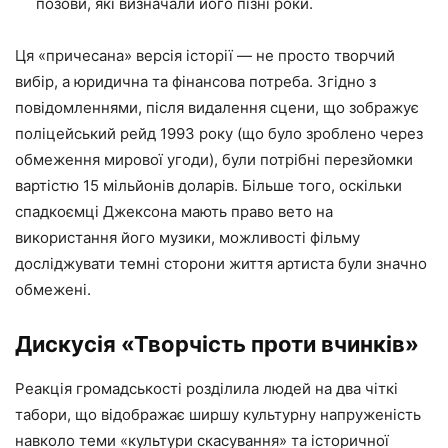
позови, які визначали його пізні роки.
Ця «причесана» версія історії — не просто творчий
вибір, а юридична та фінансова потреба. Згідно з
повідомленнями, після видалення сцени, що зображує
поліцейський рейд 1993 року (що було зроблено через
обмеження мирової угоди), були потрібні перезйомки
вартістю 15 мільйонів доларів. Більше того, оскільки
спадкоємці Джексона мають право вето на
використання його музики, можливості фільму
досліджувати темні сторони життя артиста були значно
обмежені.
Дискусія «Творчість проти вчинків»
Реакція громадськості розділила людей на два чіткі
табори, що відображає ширшу культурну напруженість
навколо теми «культури скасування» та історичної