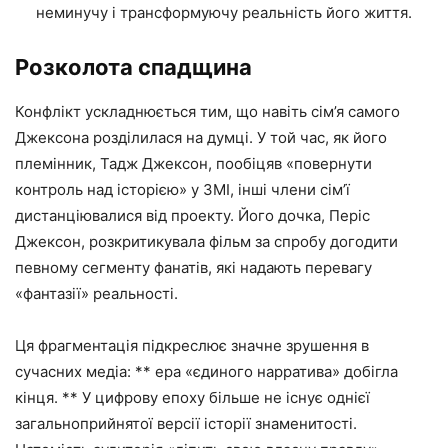
неминучу і трансформуючу реальність його життя.
Розколота спадщина
Конфлікт ускладнюється тим, що навіть сім’я самого
Джексона розділилася на думці. У той час, як його
племінник, Тадж Джексон, пообіцяв «повернути
контроль над історією» у ЗМІ, інші члени сім’ї
дистанціювалися від проекту. Його дочка, Періс
Джексон, розкритикувала фільм за спробу догодити
певному сегменту фанатів, які надають перевагу
«фантазії» реальності.
Ця фрагментація підкреслює значне зрушення в
сучасних медіа: ** ера «єдиного нарратива» добігла
кінця. ** У цифрову епоху більше не існує однієї
загальноприйнятої версії історії знаменитості.