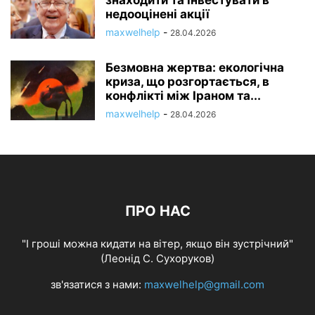
знаходити та інвестувати в
недооцінені акції
maxwelhelp
-
28.04.2026
Безмовна жертва: екологічна
криза, що розгортається, в
конфлікті між Іраном та...
maxwelhelp
-
28.04.2026
ПРО НАС
"І гроші можна кидати на вітер, якщо він зустрічний"
(Леонід С. Сухоруков)
зв'язатися з нами:
maxwelhelp@gmail.com