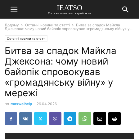
IEATSO
Ми навчимо вас заробляти
Додому
Останні новини та статті
Битва за спадок Майкла
Джексона: чому новий байопік спровокував «громадянську війну» у...
Останні новини та статті
Битва за спадок Майкла
Джексона: чому новий
байопік спровокував
«громадянську війну» у
мережі
по
maxwelhelp
-
26.04.2026