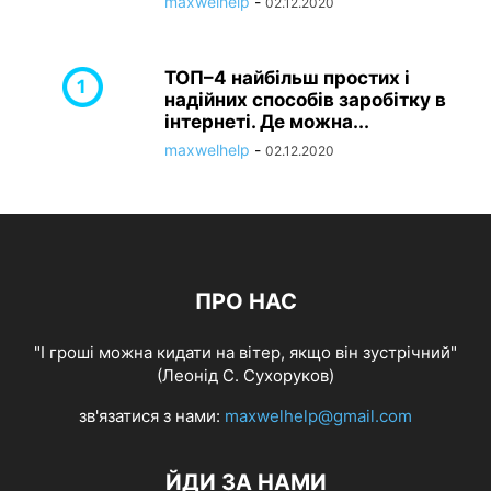
maxwelhelp
-
02.12.2020
ТОП–4 найбільш простих і
надійних способів заробітку в
інтернеті. Де можна...
maxwelhelp
-
02.12.2020
ПРО НАС
"І гроші можна кидати на вітер, якщо він зустрічний"
(Леонід С. Сухоруков)
зв'язатися з нами:
maxwelhelp@gmail.com
ЙДИ ЗА НАМИ