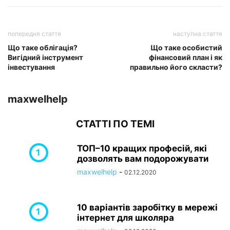
попередня стаття
наступна стаття
Що таке облігація?
Що таке особистий
Вигідний інструмент
фінансовий план і як
інвестування
правильно його скласти?
maxwelhelp
СТАТТІ ПО ТЕМІ
ТОП–10 кращих професій, які
дозволять вам подорожувати
maxwelhelp
-
02.12.2020
10 варіантів заробітку в мережі
інтернет для школяра