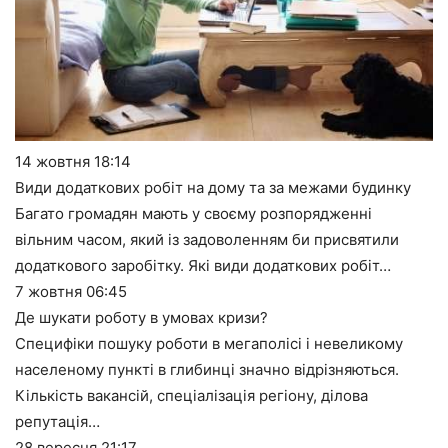
14 жовтня
18:14
Види додаткових робіт на дому та за межами будинку
Багато громадян мають у своєму розпорядженні
вільним часом, який із задоволенням би присвятили
додаткового заробітку. Які види додаткових робіт…
7 жовтня
06:45
Де шукати роботу в умовах кризи?
Специфіки пошуку роботи в мегаполісі і невеликому
населеному пункті в глибинці значно відрізняються.
Кількість вакансій, спеціалізація регіону, ділова
репутація…
28 вересня
21:17