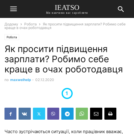
IEATSO
Ми навчимо вас заробляти
Додому
Робота
Як просити підвищення зарплати? Робимо себе
краще в очах роботодавця
Робота
Як просити підвищення
зарплати? Робимо себе
краще в очах роботодавця
по
maxwelhelp
-
02.12.2020
Часто зустрічаються ситуації, коли працівник вважає,