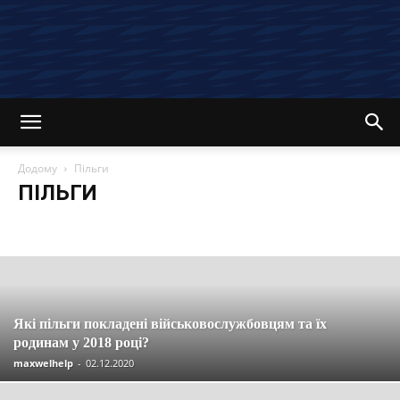
Додому
Пільги
ПІЛЬГИ
Останні новини та статті
Вакансії
Економія
Інвестиції
Компенсації
Кредити
Кредитні картки
Криптовалюта
Материнський капітал
Огляди
Партнерські програми
Пенсія
Пільги
Податки
Посібники
Робота
Соцзахист
Страхування
Управління
Які пільги покладені військовослужбовцям та їх
родинам у 2018 році?
maxwelhelp
-
02.12.2020