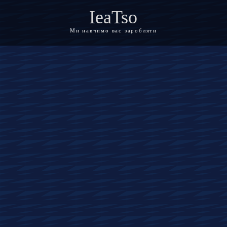
IeaTso
Ми навчимо вас заробляти