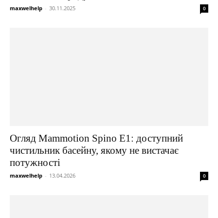
maxwelhelp
-
30.11.2025
0
Огляд Mammotion Spino E1: доступний
чистильник басейну, якому не вистачає
потужності
maxwelhelp
-
13.04.2026
0