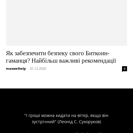
Як забезпечити безпеку свого Биткоин-
гаманця? Найбільш важливі рекомендації
maxwelhelp
-
01.12.2020
0
"І гроші можна кидати на вітер, якщо він
зустрічний" (Леонід С. Сухоруков)