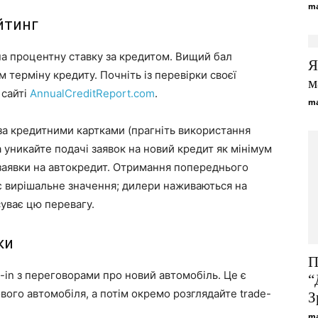
ma
йтинг
на процентну ставку за кредитом. Вищий бал
Я
 терміну кредиту. Почніть із перевірки своєї
м
 сайті
AnnualCreditReport.com
.
ma
за кредитними картками (прагніть використання
 уникайте подачі заявок на новий кредит як мінімум
заявки на автокредит. Отримання попереднього
є вирішальне значення; дилери наживаються на
суває цю перевагу.
ки
П
-in з переговорами про новий автомобіль. Це є
“
вого автомобіля, а потім окремо розглядайте trade-
З
ma