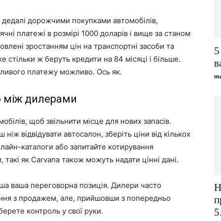
з дедалі дорожчими покупками автомобілів,
ні платежі в розмірі 1000 доларів і вище за станом
мовлені зростанням цін на транспортні засоби та
5
 стільки ж беруть кредити на 84 місяці і більше.
в
жливого платежу можливо. Ось як.
ma
ю між дилерами
білів, щоб звільнити місце для нових запасів.
 ніж відвідувати автосалон, зберіть ціни від кількох
онлайн-каталоги або запитайте котирування
акі як Carvana також можуть надати цінні дані.
ніша ваша переговорна позиція. Дилери часто
Н
ання з продажем, але, прийшовши з попередньо
п
ерете контроль у свої руки.
5.