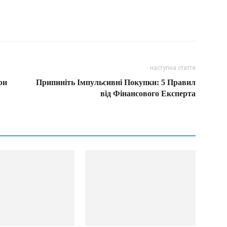
наступна стаття
ри
Припиніть Імпульсивні Покупки: 5 Правил
від Фінансового Експерта