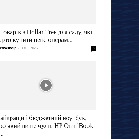
 товарів з Dollar Tree для саду, які
арто купити пенсіонерам...
xwelhelp
-
09.05.2026
0
айкращий бюджетний ноутбук,
ро який ви не чули: HP OmniBook
..