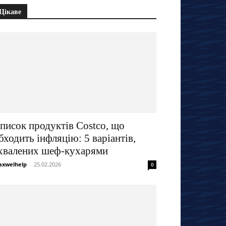
Цікаве
писок продуктів Costco, що
бходить інфляцію: 5 варіантів,
хвалених шеф-кухарями
xwelhelp
-
25.02.2026
0