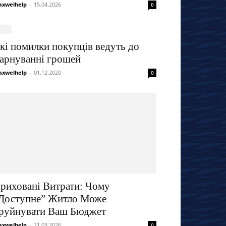
xwelhelp
-
15.04.2026
0
кі помилки покупців ведуть до
арнуванні грошей
xwelhelp
-
01.12.2020
0
риховані Витрати: Чому
Доступне” Житло Може
руйнувати Ваш Бюджет
xwelhelp
-
21.03.2026
0