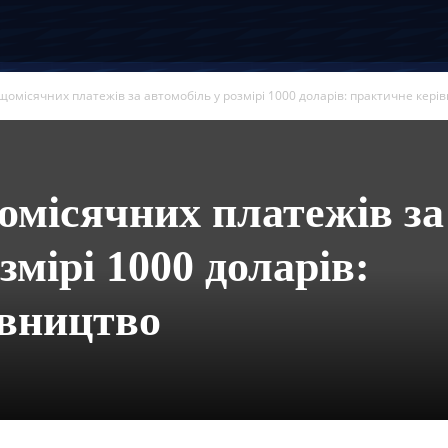
щомісячних платежів за автомобіль у розмірі 1000 доларів: практичне кері
омісячних платежів за
змірі 1000 доларів:
івництво