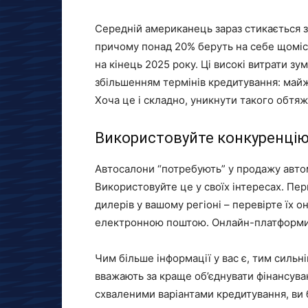
Середній американець зараз стикається 
причому понад 20% беруть на себе щомісяч
на кінець 2025 року. Ці високі витрати зу
збільшенням термінів кредитування: майже
Хоча це і складно, уникнути такого обтя
Використовуйте конкуренці
Автосалони “потребують” у продажу автомо
Використовуйте це у своїх інтересах. Перш
дилерів у вашому регіоні – перевірте їх 
електронною поштою. Онлайн-платформи, т
Чим більше інформації у вас є, тим силь
вважають за краще об’єднувати фінансув
схваленими варіантами кредитування, ви б