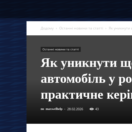
Додому
Останні новини та статті
Як уникнути 
Останні новини та статті
Як уникнути щ
автомобіль у ро
практичне кер
28.02.2026
43
по
maxwelhelp
-