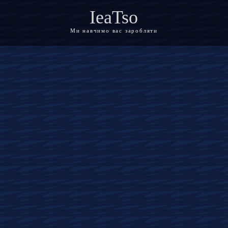
IeaTso
Ми навчимо вас заробляти