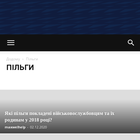
Додому
Пільги
ПІЛЬГИ
Останні новини та статті
Вакансії
Економія
Інвестиції
Компенсації
Кредити
Кредитні картки
Криптовалюта
Материнський капітал
Огляди
Партнерські програми
Пенсія
Пільги
Податки
Посібники
Робота
Соцзахист
Страхування
Управління
Які пільги покладені військовослужбовцям та їх
родинам у 2018 році?
maxwelhelp
-
02.12.2020