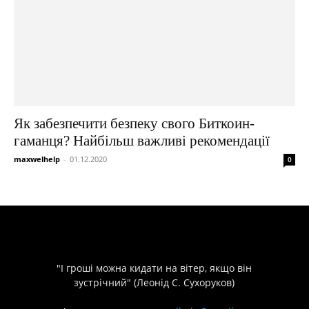
Як забезпечити безпеку свого Биткоин-
гаманця? Найбільш важливі рекомендації
maxwelhelp
-
01.12.2020
0
"І гроші можна кидати на вітер, якщо він
зустрічний" (Леонід С. Сухоруков)