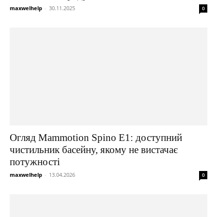
maxwelhelp
-
30.11.2025
0
Огляд Mammotion Spino E1: доступний
чистильник басейну, якому не вистачає
потужності
maxwelhelp
-
13.04.2026
0