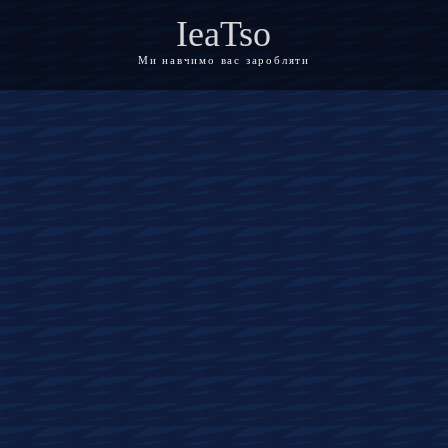
IeaTso
Ми навчимо вас заробляти