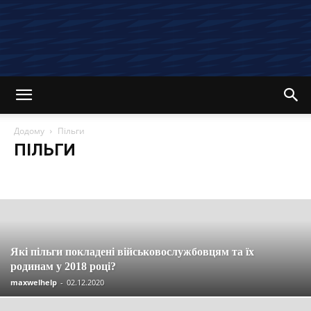
Додому
Пільги
ПІЛЬГИ
Останні новини та статті
Вакансії
Економія
Інвестиції
Компенсації
Кредити
Кредитні картки
Криптовалюта
Материнський капітал
Огляди
Партнерські програми
Пенсія
Пільги
Податки
Посібники
Робота
Соцзахист
Страхування
Управління
Які пільги покладені військовослужбовцям та їх
родинам у 2018 році?
maxwelhelp
-
02.12.2020