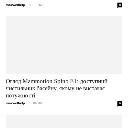
maxwelhelp
-
30.11.2025
0
Огляд Mammotion Spino E1: доступний
чистильник басейну, якому не вистачає
потужності
maxwelhelp
-
13.04.2026
0