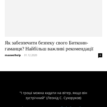
Як забезпечити безпеку свого Биткоин-
гаманця? Найбільш важливі рекомендації
maxwelhelp
-
01.12.2020
0
"І гроші можна кидати на вітер, якщо він
зустрічний" (Леонід С. Сухоруков)