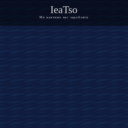
IeaTso
Ми навчимо вас заробляти