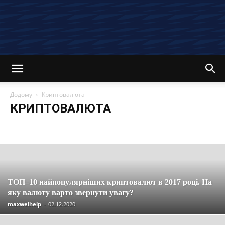
Додому
Криптовалюта
КРИПТОВАЛЮТА
Останні новини та статті
Вакансії
Економія
Інвестиції
Компенсації
Кредити
Кредитні картки
Криптовалюта
Материнський капітал
Огляди
Партнерські програми
Пенсія
Пільги
Податки
Посібники
Робота
Соцзахист
Страхування
Управління
ТОП–10 найпопулярніших криптовалют в 2017 році. На
яку валюту варто звернути увагу?
maxwelhelp
-
02.12.2020