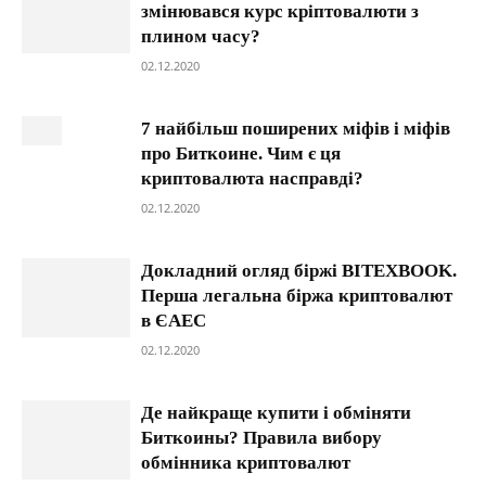
змінювався курс кріптовалюти з
плином часу?
02.12.2020
7 найбільш поширених міфів і міфів
про Биткоине. Чим є ця
криптовалюта насправді?
02.12.2020
Докладний огляд біржі BITEXBOOK.
Перша легальна біржа криптовалют
в ЄАЕС
02.12.2020
Де найкраще купити і обміняти
Биткоины? Правила вибору
обмінника криптовалют