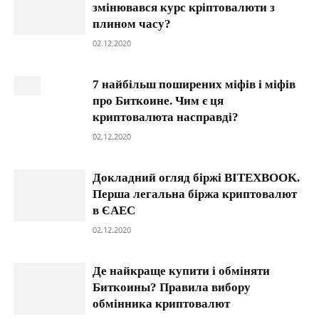
змінювався курс кріптовалюти з
плином часу?
02.12.2020
7 найбільш поширених міфів і міфів
про Биткоине. Чим є ця
криптовалюта насправді?
02.12.2020
Докладний огляд біржі BITEXBOOK.
Перша легальна біржа криптовалют
в ЄАЕС
02.12.2020
Де найкраще купити і обміняти
Биткоины? Правила вибору
обмінника криптовалют