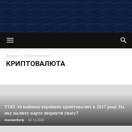
Додому
Криптовалюта
КРИПТОВАЛЮТА
Останні новини та статті
Вакансії
Економія
Інвестиції
Компенсації
Кредити
Кредитні картки
Криптовалюта
Материнський капітал
Огляди
Партнерські програми
Пенсія
Пільги
Податки
Посібники
Робота
Соцзахист
Страхування
Управління
ТОП–10 найпопулярніших криптовалют в 2017 році. На
яку валюту варто звернути увагу?
maxwelhelp
-
02.12.2020