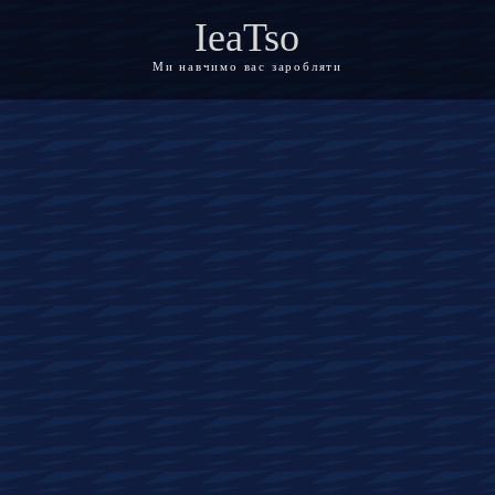
IeaTso
Ми навчимо вас заробляти