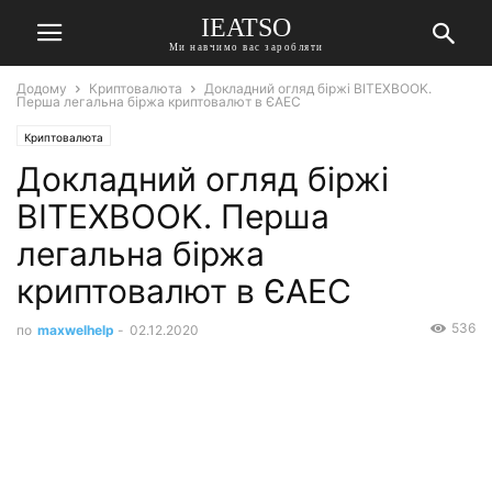
IEATSO
Ми навчимо вас заробляти
Додому
Криптовалюта
Докладний огляд біржі BITEXBOOK.
Перша легальна біржа криптовалют в ЄАЕС
Криптовалюта
Докладний огляд біржі
BITEXBOOK. Перша
легальна біржа
криптовалют в ЄАЕС
536
по
maxwelhelp
-
02.12.2020