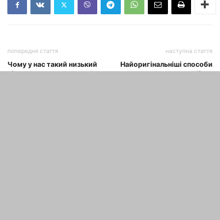
попередня стаття
наступна стаття
Чому у нас такий низький
Найоригінальніші способи
рівень життя населення?
заробітку
Причини бідності і їх
рішення
СТАТТІ ПО ТЕМІ
ТОП–10 найпопулярніших
криптовалют в 2017 році. На яку
валюту варто звернути...
maxwelhelp
-
02.12.2020
Що таке ICO кріптовалюти
простими словами?