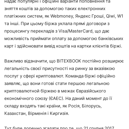
надає популярні і офіційні варіанти поповнення та
зняття коштів за допомогою таких електронних
платіжних систем, як Webmoney, Яндекс Гроші, Qiwi, W1
та інші. При цьому біржа уклала прямі договори з
процесингу перекладів з Visa/MasterCard, що дає
можливість приймати оплату за допомогою банківських
карт і здійснювати вивід коштів на картки клієнтів біржі.
Важливо відзначити, що BITEXBOOK постійно розширює
легальність своєї присутності на ринку за вказівкою
послуг у сфері криптовалют. Команда біржі офіційно
заявляє, що вони готові стати першою легальною
криптовалютной біржею в межах Євразійського
економічного союзу (ЄАЕС). На даний момент до її
складу входять такі країни, як Росія, Білорусь,
Казахстан, Вірменія і Киргизія.
Тут буде доречно згадати про те, що 21 грудня 2017