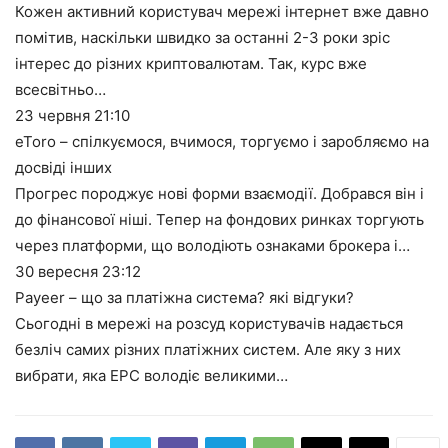
Кожен активний користувач мережі інтернет вже давно
помітив, наскільки швидко за останні 2-3 роки зріс
інтерес до різних криптовалютам. Так, курс вже
всесвітньо…
23 червня
21:10
eToro – спілкуємося, вчимося, торгуємо і заробляємо на
досвіді інших
Прогрес породжує нові форми взаємодії. Добрався він і
до фінансової ніші. Тепер на фондових ринках торгують
через платформи, що володіють ознаками брокера і…
30 вересня
23:12
Payeer – що за платіжна система? які відгуки?
Сьогодні в мережі на розсуд користувачів надається
безліч самих різних платіжних систем. Але яку з них
вибрати, яка ЕРС володіє великими…