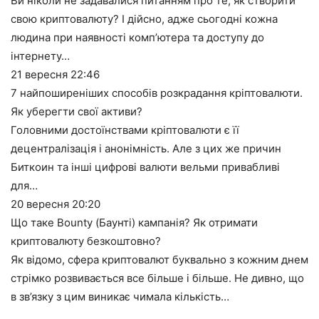
Ви ніколи не задавалися питанням про те, як створити
свою криптовалюту? І дійсно, адже сьогодні кожна
людина при наявності комп’ютера та доступу до
інтернету…
21 вересня
22:46
7 найпоширеніших способів розкрадання кріптовалюти.
Як уберегти свої активи?
Головними достоїнствами кріптовалюти є її
децентралізація і анонімність. Але з цих же причин
Биткоин та інші цифрові валюти вельми привабливі
для…
20 вересня
20:20
Що таке Bounty (Баунті) кампанія? Як отримати
криптовалюту безкоштовно?
Як відомо, сфера криптовалют буквально з кожним днем
стрімко розвивається все більше і більше. Не дивно, що
в зв’язку з цим виникає чимала кількість…