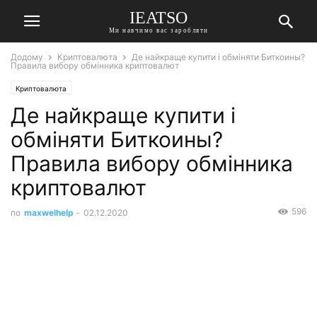
IEATSO
Ми навчимо вас заробляти
Додому
Криптовалюта
Де найкраще купити і обміняти Биткоины?
Правила вибору обмінника криптовалют
Криптовалюта
Де найкраще купити і
обміняти Биткоины?
Правила вибору обмінника
криптовалют
596
по
maxwelhelp
-
02.12.2020