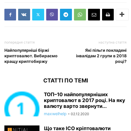
попередня стаття
наступна стаття
Найпопулярніші біржі
Які пільги покладені
криптовалют. Вибираємо
інвалідам 2 групи в 2018
кращу криптобиржу
році?
СТАТТІ ПО ТЕМІ
ТОП–10 найпопулярніших
криптовалют в 2017 році. На яку
валюту варто звернути...
maxwelhelp
-
02.12.2020
Що таке ICO кріптовалюти