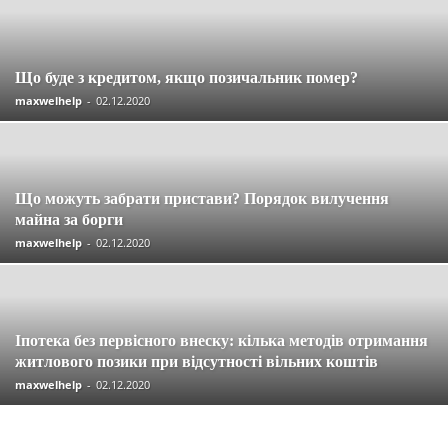
Що буде з кредитом, якщо позичальник помер?
maxwelhelp
-
02.12.2020
Що можуть забрати пристави? Порядок вилучення
майна за борги
maxwelhelp
-
02.12.2020
Іпотека без первісного внеску: кілька методів отримання
житлового позики при відсутності вільних коштів
maxwelhelp
-
02.12.2020