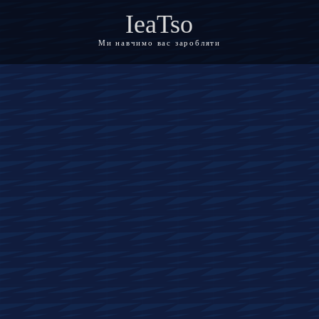
IeaTso
Ми навчимо вас заробляти