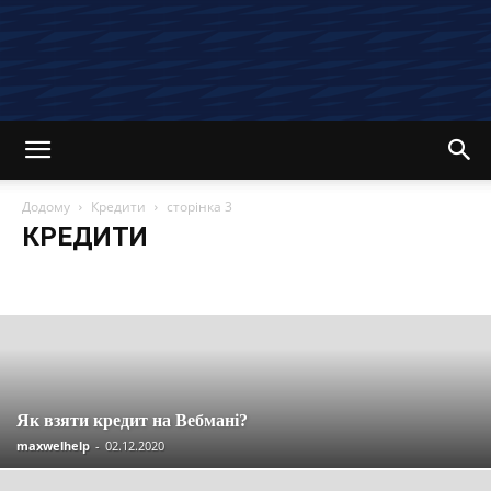
Додому
Кредити
сторінка 3
КРЕДИТИ
Останні новини та статті
Вакансії
Економія
Інвестиції
Компенсації
Кредити
Кредитні картки
Криптовалюта
Материнський капітал
Огляди
Партнерські програми
Пенсія
Пільги
Податки
Посібники
Робота
Соцзахист
Страхування
Управління
Як взяти кредит на Вебмані?
maxwelhelp
-
02.12.2020