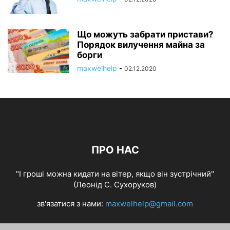
Що можуть забрати пристави?
Порядок вилучення майна за
борги
maxwelhelp
-
02.12.2020
ПРО НАС
"І гроші можна кидати на вітер, якщо він зустрічний"
(Леонід С. Сухоруков)
зв'язатися з нами:
maxwelhelp@gmail.com