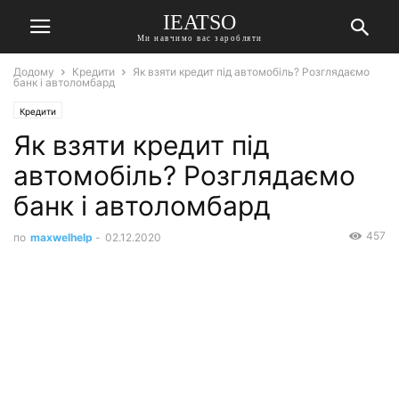
IEATSO
Ми навчимо вас заробляти
Додому
Кредити
Як взяти кредит під автомобіль? Розглядаємо
банк і автоломбард
Кредити
Як взяти кредит під
автомобіль? Розглядаємо
банк і автоломбард
457
по
maxwelhelp
-
02.12.2020