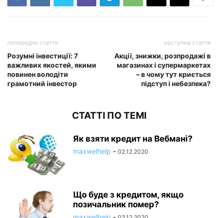
попередня стаття
наступна стаття
Розумні інвестиції: 7
Акції, знижки, розпродажі в
важливих якостей, якими
магазинах і супермаркетах
повинен володіти
– в чому тут криється
грамотний інвестор
підступ і небезпека?
СТАТТІ ПО ТЕМІ
Як взяти кредит на Вебмані?
maxwelhelp
-
02.12.2020
Що буде з кредитом, якщо
позичальник помер?
maxwelhelp
-
02.12.2020