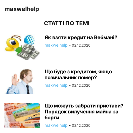
maxwelhelp
СТАТТІ ПО ТЕМІ
Як взяти кредит на Вебмані?
maxwelhelp
-
02.12.2020
Що буде з кредитом, якщо
позичальник помер?
maxwelhelp
-
02.12.2020
Що можуть забрати пристави?
Порядок вилучення майна за
борги
maxwelhelp
-
02.12.2020