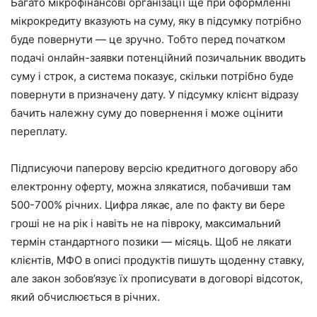
Багато мікрофінансові організації ще при оформленні
мікрокредиту вказують на суму, яку в підсумку потрібно
буде повернути — це зручно. Тобто перед початком
подачі онлайн-заявки потенційний позичальник вводить
суму і строк, а система показує, скільки потрібно буде
повернути в призначену дату. У підсумку клієнт відразу
бачить належну суму до повернення і може оцінити
переплату.
Підписуючи паперову версію кредитного договору або
електронну оферту, можна злякатися, побачивши там
500-700% річних. Цифра лякає, але по факту ви бере
гроші не на рік і навіть не на півроку, максимальний
термін стандартного позики — місяць. Щоб не лякати
клієнтів, МФО в описі продуктів пишуть щоденну ставку,
але закон зобов’язує їх прописувати в договорі відсоток,
який обчислюється в річних.