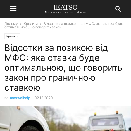
IEATSO
Ми навчимо вас заробляти
Додому
Кредити
Відсотки за позикою від МФО: яка ставка буде
оптимальною, що говорить закон...
Кредити
Відсотки за позикою від
МФО: яка ставка буде
оптимальною, що говорить
закон про граничною
ставкою
по
maxwelhelp
-
02.12.2020