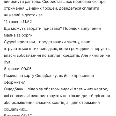
виникнути раптово. Скориставшись пропозицією про
отримання швидких грошей, доведеться сплатити
чималий відсоток за…
11 травня
11:52
Що можуть забрати пристави? Порядок вилучення
майна за борги
Судові пристави – представники закону, вони
втручаються в тих випадках, коли громадяни ігнорують
власні зобов’язання по виплаті кредитів. Але яким би не
був…
6 травня
09:05
Позика на карту Ощадбанку: як його правильно
оформити?
Ощадбанк – лідер за обсягом видачі платіжних карток,
які споживачі використовують не тільки для зберігання
або розміщення власних коштів, а і для отримання
соціальних…
5 травня
06:37