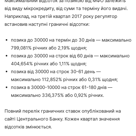
Максимальний відсоток за позикою від МФО залежить
від виду мікрокредиту, від суми та терміну його видачі.
Наприклад, на третій квартал 2017 року регулятор
встановив наступні граничні відсотки:
позика до 30000 на термін до 30 днів — максимально
799,081% річних або 2,19% щодня;
позика до 30000 на строк від 60 днів — максимально
404,654% річних або 1,11% щодня;
позика від 30000 на строк 30-61 день —
максимально 112,852% річних або 0,31% щодня;
позика в 30000-10000 на строк 61-180 днів —
максимально 336,375% або 0,92% річних.
Повний перелік граничних ставок опублікований на
сайті Центрального Банку
. Кожен квартал значення
відсотків змінюється.