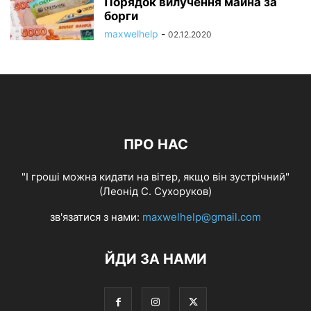
Порядок вилучення майна за
борги
maxwelhelp
-
02.12.2020
ПРО НАС
"І гроші можна кидати на вітер, якщо він зустрічний"
(Леонід С. Сухоруков)
зв'язатися з нами:
maxwelhelp@gmail.com
ЙДИ ЗА НАМИ