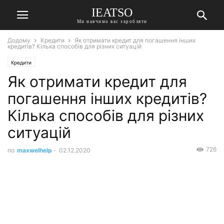
IEATSO
Ми навчимо вас заробляти
Додому
Кредити
Як отримати кредит для погашення інших
кредитів? Кілька способів для різних ситуацій
Кредити
Як отримати кредит для
погашення інших кредитів?
Кілька способів для різних
ситуацій
726
по
maxwelhelp
-
02.12.2020