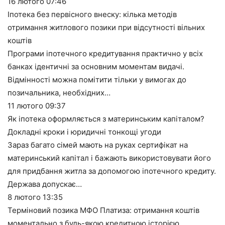
16 лютого
07:46
Іпотека без первісного внеску: кілька методів
отримання житлового позики при відсутності вільних
коштів
Програми іпотечного кредитування практично у всіх
банках ідентичні за основним моментам видачі.
Відмінності можна помітити тільки у вимогах до
позичальника, необхідних…
11 лютого
09:37
Як іпотека оформляється з материнським капіталом?
Докладні кроки і юридичні тонкощі угоди
Зараз багато сімей мають на руках сертифікат на
материнський капітал і бажають використовувати його
для придбання житла за допомогою іпотечного кредиту.
Держава допускає…
8 лютого
13:35
Терміновий позика МФО Платиза: отримання коштів
моментально з будь-якою кредитною історією