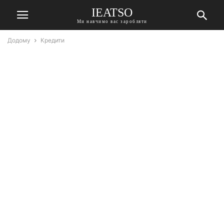
IEATSO
Ми навчимо вас заробляти
Додому
Кредити