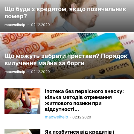
Що буде з кредитом, якщо позичальник
помер?
maxwelhelp
-
02.12.2020
Що можуть забрати пристави? Порядок
вилучення майна за борги
maxwelhelp
-
02.12.2020
Іпотека без первісного внеску:
кілька методів отримання
житлового позики при
відсутності...
maxwelhelp
-
02.12.2020
Як позбутися від кредитів і