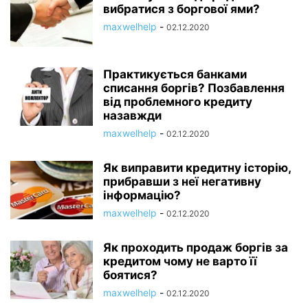
вибратися з боргової ями?
maxwelhelp
-
02.12.2020
Практикується банками
списання боргів? Позбавлення
від проблемного кредиту
назавжди
maxwelhelp
-
02.12.2020
Як виправити кредитну історію,
прибравши з неї негативну
інформацію?
maxwelhelp
-
02.12.2020
Як проходить продаж боргів за
кредитом чому не варто її
боятися?
maxwelhelp
-
02.12.2020