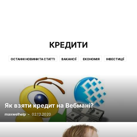
КРЕДИТИ
ОСТАННІ НОВИНИ ТА СТАТТІ
ВАКАНСІЇ
ЕКОНОМІЯ
ІНВЕСТИЦІЇ
КОМПЕНСАЦІЇ
КРЕДИТИ
КРЕДИТНІ КАРТКИ
КРИПТОВАЛЮТА
МАТЕРИНСЬКИЙ КАПІТАЛ
ОГЛЯДИ
ПАРТНЕРСЬКІ ПРОГРАМИ
ПЕНСІЯ
ПІЛЬГИ
ПОДАТКИ
ПОСІБНИКИ
РОБОТА
СОЦЗАХИСТ
СТРАХУВАННЯ
УПРАВЛІННЯ
Як взяти кредит на Вебмані?
maxwelhelp
-
02.12.2020