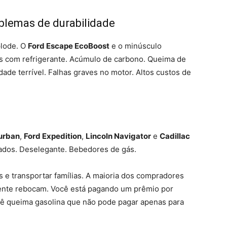
blemas de durabilidade
plode. O
Ford Escape EcoBoost
e o minúsculo
s com refrigerante. Acúmulo de carbono. Queima de
ade terrível. Falhas graves no motor. Altos custos de
urban
,
Ford Expedition
,
Lincoln Navigator
e
Cadillac
sados. Deselegante. Bebedores de gás.
s e transportar famílias. A maioria dos compradores
ente rebocam. Você está pagando um prêmio por
ocê queima gasolina que não pode pagar apenas para