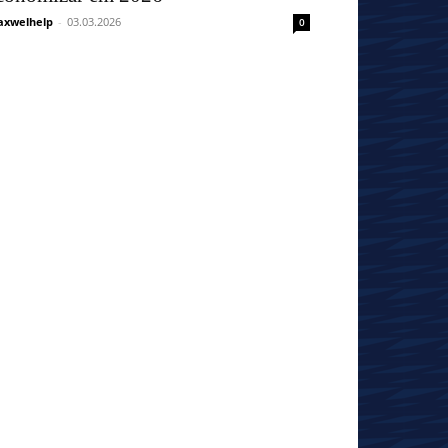
xwelhelp
-
03.03.2026
0