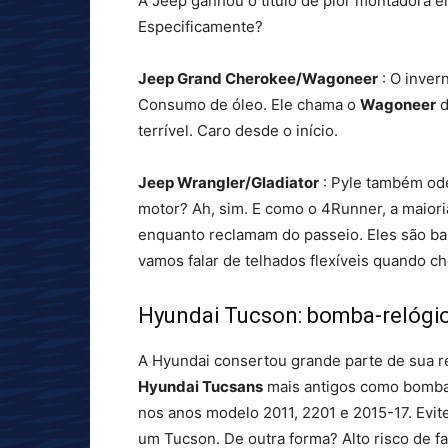
A Jeep ganhou o título de pior montadora e
Especificamente?
Jeep Grand Cherokee/Wagoneer
: O inver
Consumo de óleo. Ele chama o
Wagoneer
d
terrível. Caro desde o início.
Jeep Wrangler/Gladiator
: Pyle também ode
motor? Ah, sim. E como o 4Runner, a maioria
enquanto reclamam do passeio. Eles são bar
vamos falar de telhados flexíveis quando c
Hyundai Tucson: bomba-relógi
A Hyundai consertou grande parte de sua r
Hyundai Tucsans
mais antigos como bomba
nos anos modelo 2011, 2201 e 2015-17. Evit
um Tucson. De outra forma? Alto risco de fa