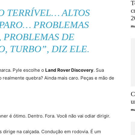
T
c
O TERRÍVEL… ALTOS
2
EPARO… PROBLEMAS
ma
, PROBLEMAS DE
, TURBO”, DIZ ELE.
arca. Pyle escolhe o
Land Rover Discovery
. Sua
o realmente quebra? Ainda mais caro. Peças e mão de
C
u
ma
er é ótimo. Dentro. Fora. Você não vai odiar dirigir.
s dirige na calçada. Condução em rodovia. É um