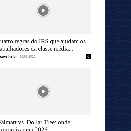
uatro regras do IRS que ajudam os
rabalhadores da classe média...
xwelhelp
-
24.03.2026
0
almart vs. Dollar Tree: onde
conomizar em 2026