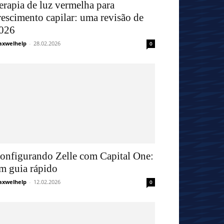
erapia de luz vermelha para
rescimento capilar: uma revisão de
026
xwelhelp
-
28.02.2026
0
onfigurando Zelle com Capital One:
m guia rápido
xwelhelp
-
12.02.2026
0