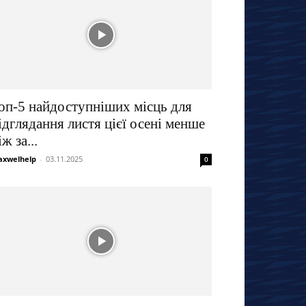
оп-5 найдоступніших місць для
ідглядання листя цієї осені менше
іж за...
xwelhelp
-
03.11.2025
0