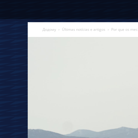
Додому
Últimas notícias e artigos
Por que os mec