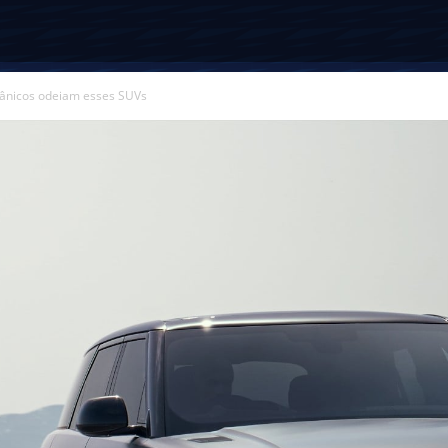
ânicos odeiam esses SUVs