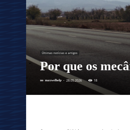
Últimas notícias e artigos
Por que os mecâ
28.05.2026
18
по
maxwelhelp
-