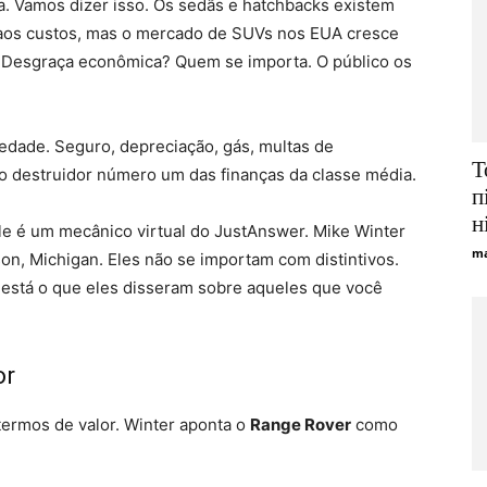
. Vamos dizer isso. Os sedãs e hatchbacks existem
 aos custos, mas o mercado de SUVs nos EUA cresce
? Desgraça econômica? Quem se importa. O público os
edade. Seguro, depreciação, gás, multas de
Т
o destruidor número um das finanças da classe média.
п
н
le é um mecânico virtual do JustAnswer. Mike Winter
ma
on, Michigan. Eles não se importam com distintivos.
está o que eles disseram sobre aqueles que você
or
ermos de valor. Winter aponta o
Range Rover
como