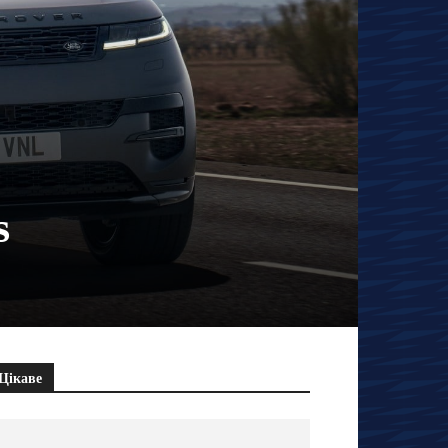
s
Цікаве