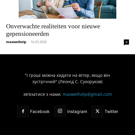
Onverwachte realiteiten voor nieuwe
gepensioneerden
maxwelhelp
-
16.03.2026
0
"І гроші можна кидати на вітер, якщо він
зустрічний" (Леонід С. Сухоруков)
зв'язатися з нами:
maxwelhelp@gmail.com
Facebook
Instagram
Twitter