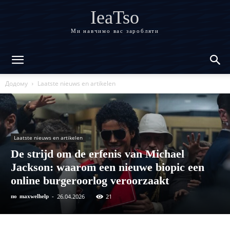
IeaTso
Ми навчимо вас заробляти
Додому
Laatste nieuws en artikelen
Laatste nieuws en artikelen
De strijd om de erfenis van Michael
Jackson: waarom een nieuwe biopic een
online burgeroorlog veroorzaakt
26.04.2026
21
по
maxwelhelp
-