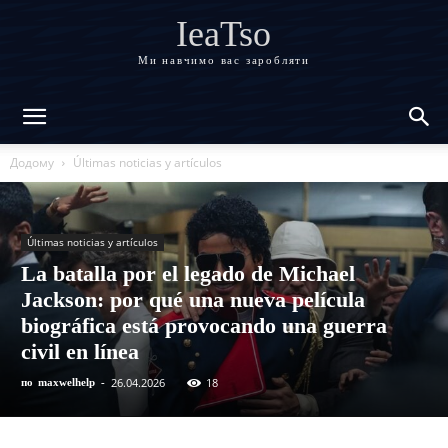
IeaTso
Ми навчимо вас заробляти
Додому
Últimas noticias y artículos
Últimas noticias y artículos
La batalla por el legado de Michael
Jackson: por qué una nueva película
biográfica está provocando una guerra
civil en línea
26.04.2026
18
по
maxwelhelp
-