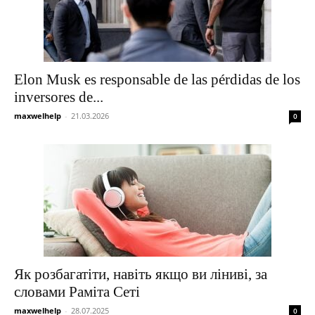
Elon Musk es responsable de las pérdidas de los
inversores de...
maxwelhelp
-
21.03.2026
0
Як розбагатіти, навіть якщо ви ліниві, за
словами Раміта Сеті
maxwelhelp
-
28.07.2025
0