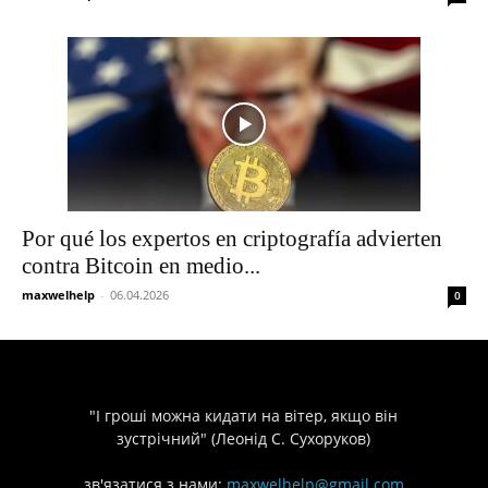
Por qué los expertos en criptografía advierten
contra Bitcoin en medio...
maxwelhelp
-
06.04.2026
0
"І гроші можна кидати на вітер, якщо він
зустрічний" (Леонід С. Сухоруков)
зв'язатися з нами:
maxwelhelp@gmail.com