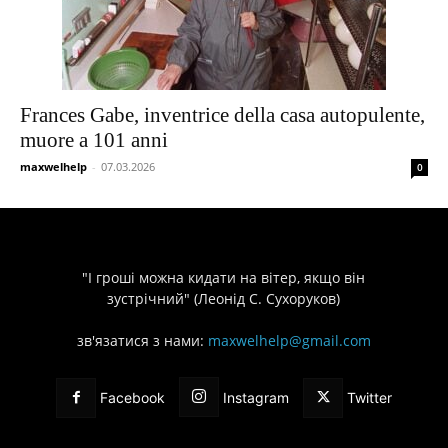
Frances Gabe, inventrice della casa autopulente,
muore a 101 anni
maxwelhelp
-
07.03.2026
0
"І гроші можна кидати на вітер, якщо він
зустрічний" (Леонід С. Сухоруков)
зв'язатися з нами:
maxwelhelp@gmail.com
Facebook
Instagram
Twitter