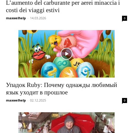
L’aumento del carburante per aerei minaccia i
costi dei viaggi estivi
maxwelhelp
-
14.03.2026
0
Упадок Ruby: Почему однажды любимый
язык уходит в прошлое
maxwelhelp
-
02.12.2025
0