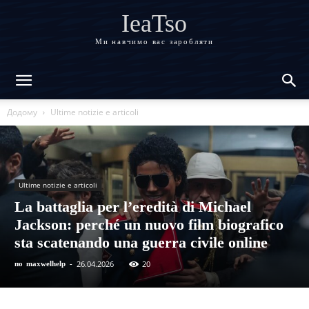
IeaTso
Ми навчимо вас заробляти
Додому
Ultime notizie e articoli
Ultime notizie e articoli
La battaglia per l’eredità di Michael
Jackson: perché un nuovo film biografico
sta scatenando una guerra civile online
26.04.2026
20
по
maxwelhelp
-