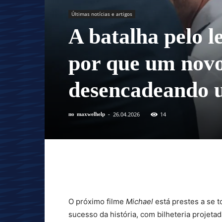
Últimas notícias e artigos
A batalha pelo 
por que um novo 
desencadeando u
26.04.2026
14
по
maxwelhelp
-
O próximo filme
Michael
está prestes a se t
sucesso da história, com bilheteria projet