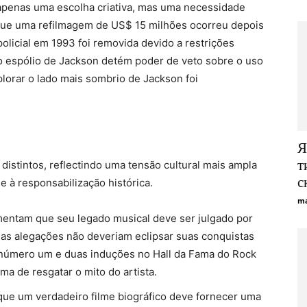
é apenas uma escolha criativa, mas uma necessidade
am que uma refilmagem de US$ 15 milhões ocorreu depois
licial em 1993 foi removida devido a restrições
o espólio de Jackson detém poder de veto sobre o uso
plorar o lado mais sombrio de Jackson foi
Я
т
distintos, reflectindo uma tensão cultural mais ampla
с
e à responsabilização histórica.
ma
entam que seu legado musical deve ser julgado por
 as alegações não deveriam eclipsar suas conquistas
 número um e duas induções no Hall da Fama do Rock
rma de resgatar o mito do artista.
e um verdadeiro filme biográfico deve fornecer uma