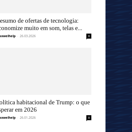
esumo de ofertas de tecnologia:
conomize muito em som, telas e...
xwelhelp
-
26.03.2026
0
olítica habitacional de Trump: o que
sperar em 2026
xwelhelp
-
26.01.2026
0