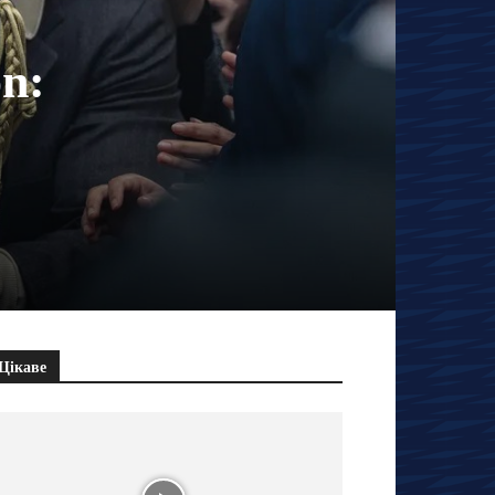
on:
Цікаве