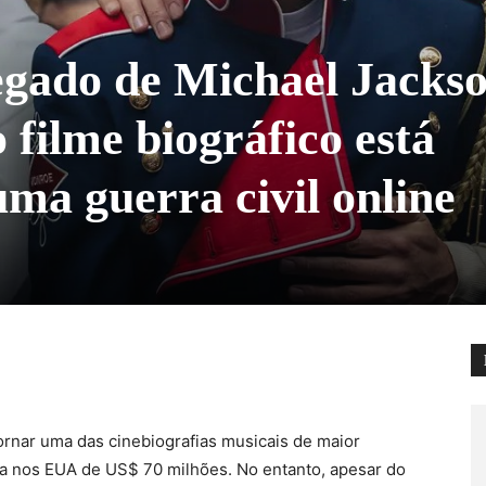
legado de Michael Jacks
filme biográfico está
ma guerra civil online
ornar uma das cinebiografias musicais de maior
ada nos EUA de US$ 70 milhões. No entanto, apesar do