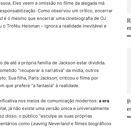
ssoa. Eles veem a omissão no filme da alegada má
esponsabilização. Como observou um crítico, encerrar
d
é o mesmo que encerrar uma cinebiografia de OJ
R
 Troféu Heisman – ignora a realidade inevitável e
e
ma
o de até a própria família de Jackson estar dividida.
metido “recuperar a narrativa” da mídia, outros
o. Sua filha, Paris Jackson, criticou o filme por
 que prefere “a fantasia” à realidade.
nificativa nos meios de comunicação modernos:
a era
P
e
ital, já não existe uma versão única e universalmente
ez disso, o público “esculpe as suas próprias
ma
umentários como
Leaving Neverland
e filmes biográficos