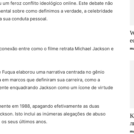
 um feroz conflito ideológico online. Este debate não
mental sobre como definimos a verdade, a celebridade
 a sua conduta pessoal.
W
e
onexão entre como o filme retrata Michael Jackson e
ma
e Fuqua elaborou uma narrativa centrada no gênio
a em marcos que definiram sua carreira, como a
vamente enquadrando Jackson como um ícone de virtude
mente em 1988, apagando efetivamente as duas
ckson. Isto inclui as inúmeras alegações de abuso
К
m os seus últimos anos.
л
ma