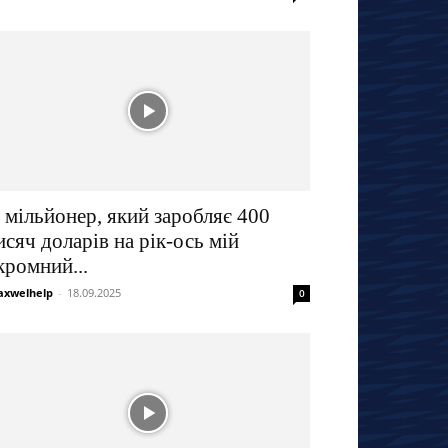
 мільйонер, який заробляє 400
исяч доларів на рік-ось мій
кромний...
xwelhelp
-
18.09.2025
0