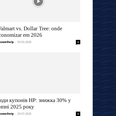
almart vs. Dollar Tree: onde
conomizar em 2026
xwelhelp
-
03.03.2026
0
оди купонів HP: знижка 30% у
ипні 2025 року
xwelhelp
-
29.07.2025
0