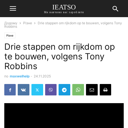
IEATSO
Ми навчимо вас заробляти
Додому
Різне
Drie stappen om rijkdom op te bouwen, volgens Tony
Robbins
Різне
Drie stappen om rijkdom op
te bouwen, volgens Tony
Robbins
по
maxwelhelp
-
24.11.2025