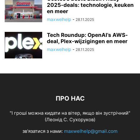
2025-deals: technologie, keuken
en meer
maxwelhelp
-
28.11.2025
Tech Roundup: OpenAI’s AWS-
deal, Plex-wijzigingen en meer
maxwelhelp
-
28.11.2025
ПРО НАС
"І гроші можна кидати на вітер, якщо він зустрічний"
(Леонід С. Сухоруков)
зв'язатися з нами:
maxwelhelp@gmail.com