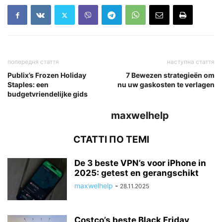
попередня стаття
наступна стаття
Publix’s Frozen Holiday
7 Bewezen strategieën om
Staples: een
nu uw gaskosten te verlagen
budgetvriendelijke gids
maxwelhelp
СТАТТІ ПО ТЕМІ
De 3 beste VPN’s voor iPhone in
2025: getest en gerangschikt
maxwelhelp
-
28.11.2025
Costco’s beste Black Friday