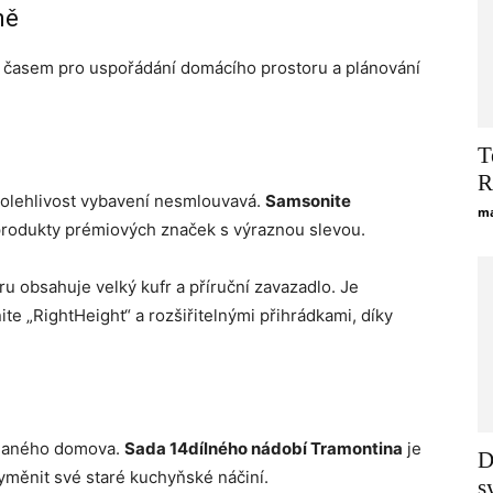
ně
m časem pro uspořádání domácího prostoru a plánování
T
R
spolehlivost vybavení nesmlouvavá.
Samsonite
ma
produkty prémiových značek s výraznou slevou.
u obsahuje velký kufr a příruční zavazadlo. Je
te „RightHeight“ a rozšiřitelnými přihrádkami, díky
ádaného domova.
Sada 14dílného nádobí Tramontina
je
D
vyměnit své staré kuchyňské náčiní.
s