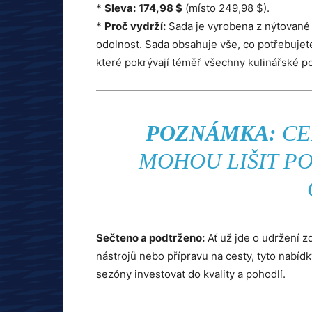
*
Sleva:
174,98 $
(místo 249,98 $).
*
Proč vydrží:
Sada je vyrobena z nýtované 
odolnost. Sada obsahuje vše, co potřebujet
které pokrývají téměř všechny kulinářské po
POZNÁMKA:
CE
MOHOU LIŠIT P
Sečteno a podtrženo:
Ať už jde o udržení 
nástrojů nebo přípravu na cesty, tyto nab
sezóny investovat do kvality a pohodlí.