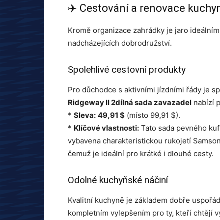
✈️ Cestování a renovace kuchy
Kromě organizace zahrádky je jaro ideální
nadcházejících dobrodružství.
Spolehlivé cestovní produkty
Pro důchodce s aktivními jízdními řády je 
Ridgeway II 2dílná sada zavazadel
nabízí 
*
Sleva:
49,91 $
(místo 99,91 $).
*
Klíčové vlastnosti:
Tato sada pevného kufr
vybavena charakteristickou rukojetí Samsoni
čemuž je ideální pro krátké i dlouhé cesty.
Odolné kuchyňské náčiní
Kvalitní kuchyně je základem dobře uspoř
kompletním vylepšením pro ty, kteří chtějí 