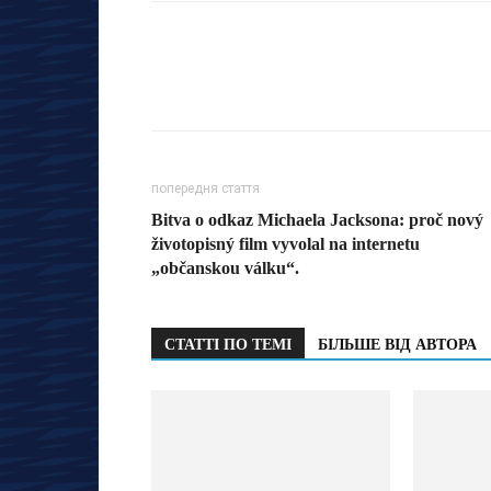
попередня стаття
Bitva o odkaz Michaela Jacksona: proč nový
životopisný film vyvolal na internetu
„občanskou válku“.
СТАТТІ ПО ТЕМІ
БІЛЬШЕ ВІД АВТОРА