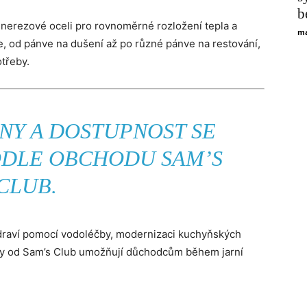
b
nerezové oceli pro rovnoměrné rozložení tepla a
ma
e, od pánve na dušení až po různé pánve na restování,
třeby.
NY A DOSTUPNOST SE
ODLE OBCHODU SAM’S
CLUB.
zdraví pomocí vodoléčby, modernizaci kuchyňských
ídky od Sam’s Club umožňují důchodcům během jarní