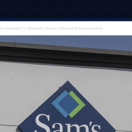
mi nabídkami: 5 základních nákupů v Samově klubu pro seniory