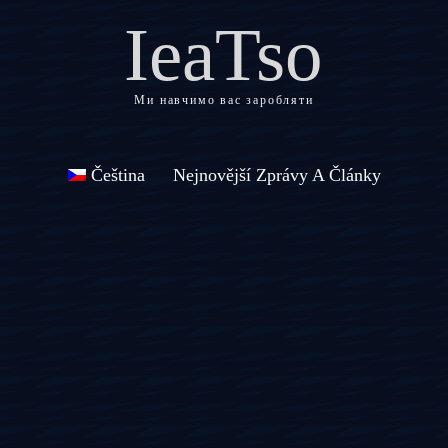
IeaTso
Ми навчимо вас заробляти
Čeština
Nejnovější Zprávy A Články