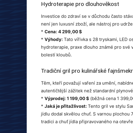
Hydroterapie pro dlouhověkost
Investice do zdraví se v důchodu často stáva
není jen luxusní zboží, ale nástroj pro udrž
*
Cena:
4 299,00 $
*
Výhody:
Tato vířivka s 28 tryskami, LED 
hydroterapie, praxe dlouho známé pro své 
bolestí kloubů.
Tradiční gril pro kulinářské fajnšmek
Těm, kteří považují vaření za umění, nabíd
autentičtější zážitek než standardní plynov
*
Výprodej:
1 199,00 $
(běžná cena 1 399,0
*
Jaká je přitažlivost:
Tento gril ve stylu S
jídlu dodal skvělou chuť. S varnou plochou 7
tradici a chuť jídla připravovaného na otevř