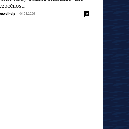
ezpečnosti
xwelhelp
-
06.04.2026
0