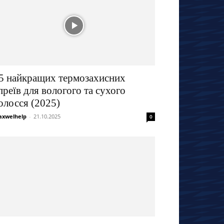
5 найкращих термозахисних
преїв для вологого та сухого
олосся (2025)
xwelhelp
-
21.10.2025
0