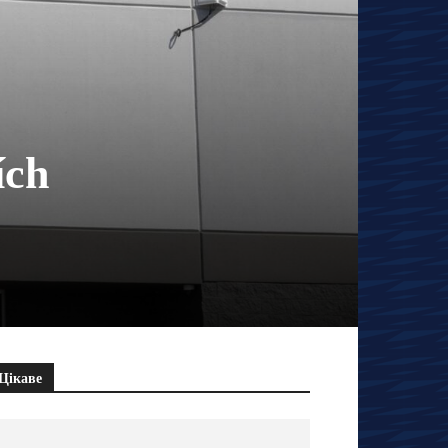
ích
Цікаве