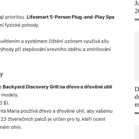
J
2
jí prioritou.
Lifesmart 5-Person Plug-and-Play Spa
ma
ení fyzické pohody.
osvětlením a systémem čištění ozónem využívá sílu
výhody při zlepšování krevního oběhu a zmírňování
ry
ne
Backyard Discovery Grill na dřevo a dřevěné uhlí
D
é modely.
d
0 $).
m
anta Maria používá dřevo a dřevěné uhlí, aby vašemu
ma
23 čtverečních palců je určen pro ty, kteří ocení
eném ohni.