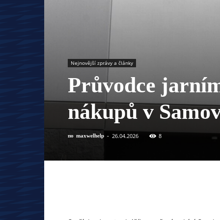
Nejnovější zprávy a články
Průvodce jarním
nákupů v Samově
26.04.2026
8
по
maxwelhelp
-