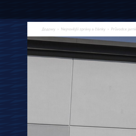
Додому
Nejnovější zprávy a články
Průvodce jarní