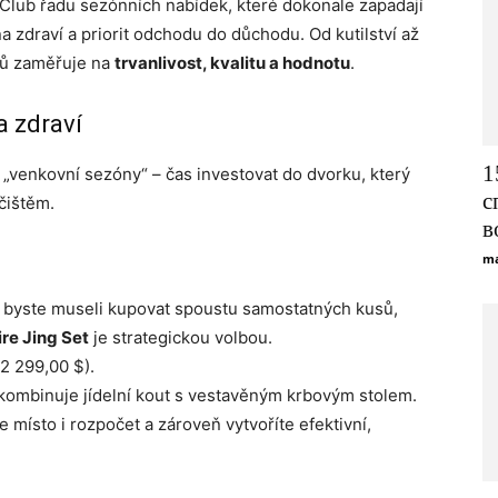
 Club řadu sezónních nabídek, které dokonale zapadají
 zdraví a priorit odchodu do důchodu. Od kutilství až
tů zaměřuje na
trvanlivost, kvalitu a hodnotu
.
a zdraví
1
venkovní sezóny“ – čas investovat do dvorku, který
с
čištěm.
в
ma
iž byste museli kupovat spoustu samostatných kusů,
re Jing Set
je strategickou volbou.
2 299,00 $).
kombinuje jídelní kout s vestavěným krbovým stolem.
 místo i rozpočet a zároveň vytvoříte efektivní,