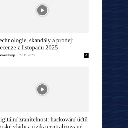
echnologie, skandály a prodej:
ecenze z listopadu 2025
xwelhelp
-
27.11.2025
0
igitální zranitelnost: hackování účtů
yrské vlády a rizika centralizované