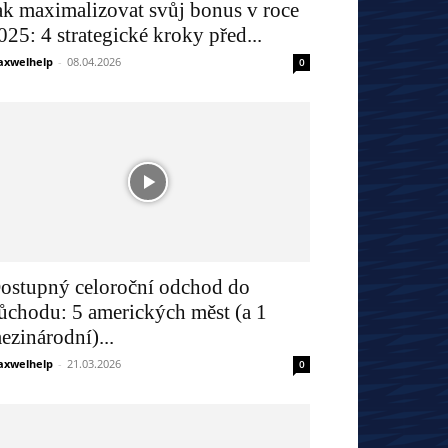
ak maximalizovat svůj bonus v roce
025: 4 strategické kroky před...
xwelhelp
-
08.04.2026
0
ostupný celoroční odchod do
ůchodu: 5 amerických měst (a 1
ezinárodní)...
xwelhelp
-
21.03.2026
0