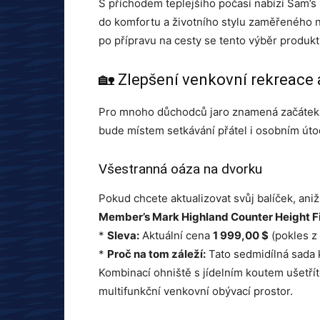
S příchodem teplejšího počasí nabízí Sam’s
do komfortu a životního stylu zaměřeného na
po přípravu na cesty se tento výběr produk
🏡 Zlepšení venkovní rekreace 
Pro mnoho důchodců jaro znamená začátek „
bude místem setkávání přátel i osobním úto
Všestranná oáza na dvorku
Pokud chcete aktualizovat svůj balíček, an
Member’s Mark Highland Counter Height Fi
*
Sleva:
Aktuální cena
1 999,00 $
(pokles z 
*
Proč na tom záleží:
Tato sedmidílná sada 
Kombinací ohniště s jídelním koutem ušetříte
multifunkční venkovní obývací prostor.