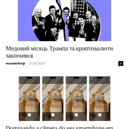
Медовий місяць Трампа та криптовалюти
закінчився
maxwelhelp
-
31.07.2025
0
Dominando a câmera do seu smartphone em