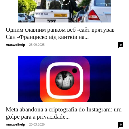
Одним славним ранком веб -сайт врятував
Сан -Франциско від квитків на...
maxwelhelp
-
25.09.2025
0
Meta abandona a criptografia do Instagram: um
golpe para a privacidade...
maxwelhelp
-
20.03.2026
0