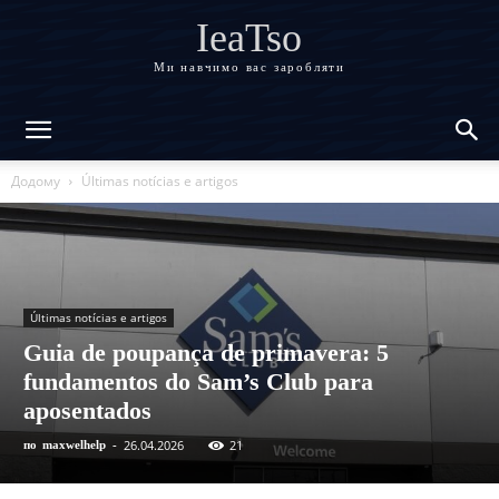
IeaTso
Ми навчимо вас заробляти
Додому
Últimas notícias e artigos
Últimas notícias e artigos
Guia de poupança de primavera: 5
fundamentos do Sam’s Club para
aposentados
26.04.2026
21
по
maxwelhelp
-