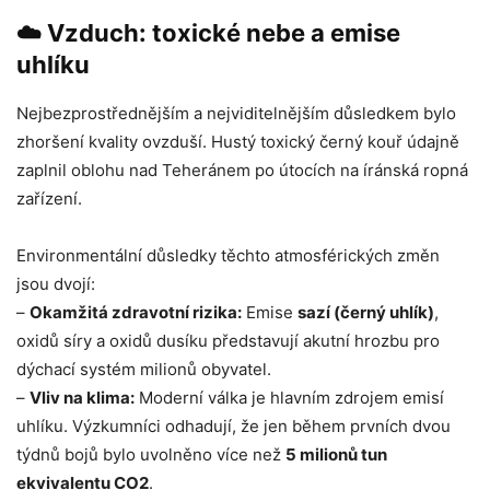
☁️ Vzduch: toxické nebe a emise
uhlíku
Nejbezprostřednějším a nejviditelnějším důsledkem bylo
zhoršení kvality ovzduší. Hustý toxický černý kouř údajně
zaplnil oblohu nad Teheránem po útocích na íránská ropná
zařízení.
Environmentální důsledky těchto atmosférických změn
jsou dvojí:
–
Okamžitá zdravotní rizika:
Emise
sazí (černý uhlík)
,
oxidů síry a oxidů dusíku představují akutní hrozbu pro
dýchací systém milionů obyvatel.
–
Vliv na klima:
Moderní válka je hlavním zdrojem emisí
uhlíku. Výzkumníci odhadují, že jen během prvních dvou
týdnů bojů bylo uvolněno více než
5 milionů tun
ekvivalentu CO2
.