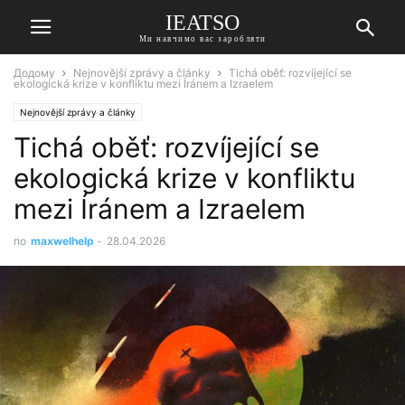
IEATSO
Ми навчимо вас заробляти
Додому
Nejnovější zprávy a články
Tichá oběť: rozvíjející se
ekologická krize v konfliktu mezi Íránem a Izraelem
Nejnovější zprávy a články
Tichá oběť: rozvíjející se
ekologická krize v konfliktu
mezi Íránem a Izraelem
по
maxwelhelp
-
28.04.2026