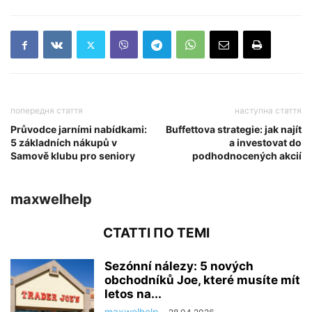
попередня стаття
наступна стаття
Průvodce jarními nabídkami:
Buffettova strategie: jak najít
5 základních nákupů v
a investovat do
Samově klubu pro seniory
podhodnocených akcií
maxwelhelp
СТАТТІ ПО ТЕМІ
Sezónní nálezy: 5 nových
obchodníků Joe, které musíte mít
letos na...
maxwelhelp
-