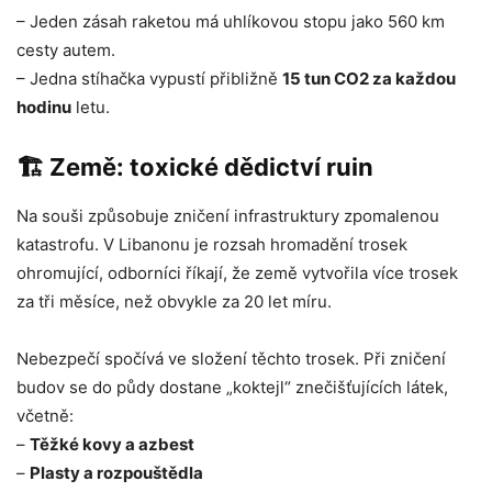
– Jeden zásah raketou má uhlíkovou stopu jako 560 km
cesty autem.
– Jedna stíhačka vypustí přibližně
15 tun CO2 za každou
hodinu
letu.
🏗️ Země: toxické dědictví ruin
Na souši způsobuje zničení infrastruktury zpomalenou
katastrofu. V Libanonu je rozsah hromadění trosek
ohromující, odborníci říkají, že země vytvořila více trosek
za tři měsíce, než obvykle za 20 let míru.
Nebezpečí spočívá ve složení těchto trosek. Při zničení
budov se do půdy dostane „koktejl“ znečišťujících látek,
včetně:
–
Těžké kovy a azbest
–
Plasty a rozpouštědla