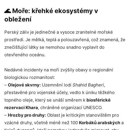
🌊 Moře: křehké ekosystémy v
obležení
Perský záliv je jedinečné a vysoce zranitelné mořské
prostředí. Je mělká, teplá a polouzavřená, což znamená, že
znečišťující látky se nemohou snadno vyplavit do
otevřeného oceánu.
Nedávné incidenty na moři zvýšily obavy o regionální
biologickou rozmanitost:
–
Olejové skvrny:
Uzemnění lodi
Shahid Bagheri
,
přestavěné pro vojenské účely, vedlo k úniku těžkého
topného oleje, který se unáší směrem k
biosférické
rezervaci Khara
, chráněné organizací UNESCO.
–
Hrozby pro druhy:
Oblast je kritickým stanovištěm pro
vzácné druhy, včetně méně než 100
Korbáků arabských
a