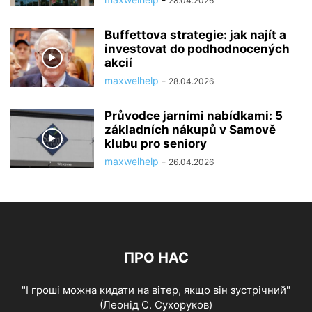
28.04.2026
Buffettova strategie: jak najít a
investovat do podhodnocených
akcií
maxwelhelp
-
28.04.2026
Průvodce jarními nabídkami: 5
základních nákupů v Samově
klubu pro seniory
maxwelhelp
-
26.04.2026
ПРО НАС
"І гроші можна кидати на вітер, якщо він зустрічний"
(Леонід С. Сухоруков)