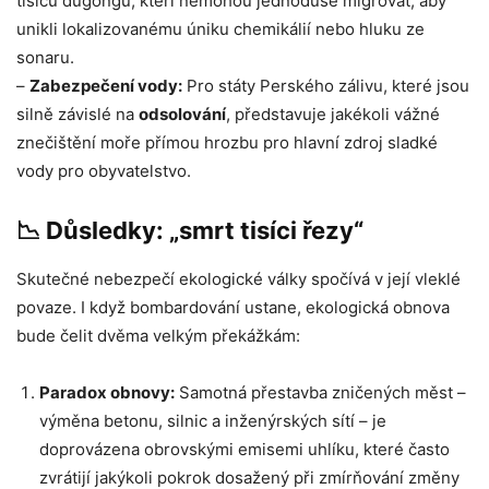
tisíců dugongů, kteří nemohou jednoduše migrovat, aby
unikli lokalizovanému úniku chemikálií nebo hluku ze
sonaru.
–
Zabezpečení vody:
Pro státy Perského zálivu, které jsou
silně závislé na
odsolování
, představuje jakékoli vážné
znečištění moře přímou hrozbu pro hlavní zdroj sladké
vody pro obyvatelstvo.
📉 Důsledky: „smrt tisíci řezy“
Skutečné nebezpečí ekologické války spočívá v její vleklé
povaze. I když bombardování ustane, ekologická obnova
bude čelit dvěma velkým překážkám:
Paradox obnovy:
Samotná přestavba zničených měst –
výměna betonu, silnic a inženýrských sítí – je
doprovázena obrovskými emisemi uhlíku, které často
zvrátijí jakýkoli pokrok dosažený při zmírňování změny