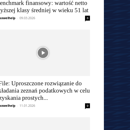
enchmark finansowy: wartość netto
yższej klasy średniej w wieku 51 lat
xwelhelp
-
09.03.2026
0
File: Uproszczone rozwiązanie do
kładania zeznań podatkowych w celu
zyskania prostych...
xwelhelp
-
11.01.2026
0