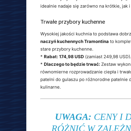
idealnie nadaje się zarówno na krótkie, jak i
Trwałe przybory kuchenne
Wysokiej jakości kuchnia to podstawa dob
naczyń kuchennych Tramontina
to komplet
stare przybory kuchenne.
*
Rabat:
174,98 USD
(zamiast 249,98 USD)
*
Dlaczego to będzie trwać:
Zestaw wykonan
równomierne rozprowadzanie ciepła i trwał
patelni do gulaszu po różnorodne patelnie 
kulinarne.
UWAGA:
CENY I 
RÓŻNIĆ W ZALEŻN