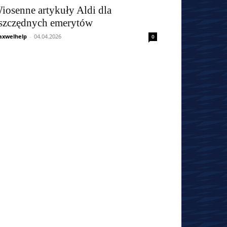
iosenne artykuły Aldi dla
szczędnych emerytów
xwelhelp
-
04.04.2026
0