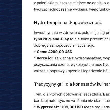
z paleniskiem. Łącząc miejsce na ognisko z 
tworząc jednocześnie wydajną, wielofunkcy
Hydroterapia na długowieczność
Inwestowanie w zdrowie często staje się p
typu Plug-and-Play
to nie tylko przedmiot 
dobrego samopoczucia fizycznego.
*
Cena:
4299,00 USD
*
Korzyści:
Ta wanna z hydromasażem, wypo
oczyszczania ozonu, wykorzystuje moc hydro
zakresie poprawy krążenia i łagodzenia ból
Tradycyjny grill dla koneserów kulina
Tym, dla których gotowanie jest sztuką,
Bac
bardziej autentyczne wrażenia niż standa
*
Wyprzedaż:
1199,00 USD
(cena regularn