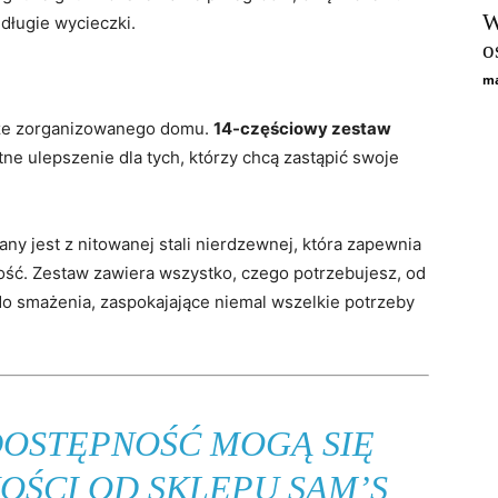
W
 długie wycieczki.
o
ma
rze zorganizowanego domu.
14-częściowy zestaw
ne ulepszenie dla tych, którzy chcą zastąpić swoje
.
y jest z nitowanej stali nierdzewnej, która zapewnia
ość. Zestaw zawiera wszystko, czego potrzebujesz, od
do smażenia, zaspokajające niemal wszelkie potrzeby
DOSTĘPNOŚĆ MOGĄ SIĘ
OŚCI OD SKLEPU SAM’S