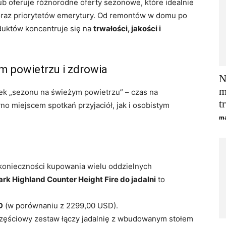
ub oferuje różnorodne oferty sezonowe, które idealnie
 oraz priorytetów emerytury. Od remontów w domu po
duktów koncentruje się na
trwałości, jakości i
m powietrzu i zdrowia
N
m
ek „sezonu na świeżym powietrzu” – czas na
t
o miejscem spotkań przyjaciół, jak i osobistym
ma
 konieczności kupowania wielu oddzielnych
rk Highland Counter Height Fire do jadalni
to
D
(w porównaniu z 2299,00 USD).
zęściowy zestaw łączy jadalnię z wbudowanym stołem