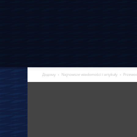
Додому
Najnowsze wiadomości i artykuły
Przewod