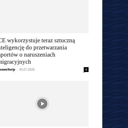
CE wykorzystuje teraz sztuczną
nteligencję do przetwarzania
aportów o naruszeniach
migracyjnych
xwelhelp
-
30.01.2026
0