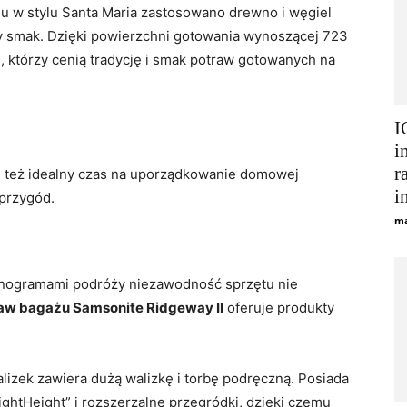
lu w stylu Santa Maria zastosowano drewno i węgiel
 smak. Dzięki powierzchni gotowania wynoszącej 723
, którzy cenią tradycję i smak potraw gotowanych na
I
i
r
le też idealny czas na uporządkowanie domowej
i
przygód.
ma
nogramami podróży niezawodność sprzętu nie
w bagażu Samsonite Ridgeway II
oferuje produkty
izek zawiera dużą walizkę i torbę podręczną. Posiada
ghtHeight” i rozszerzalne przegródki, dzięki czemu