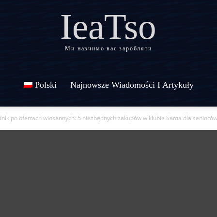
IeaTso
Ми навчимо вас заробляти
Polski
Najnowsze Wiadomości I Artykuły
nik po ofertach wiosennych: 5 niezbędnych zakupów w klubie Sama dla senioró