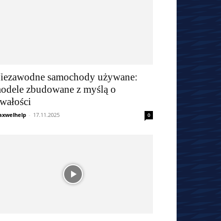
iezawodne samochody używane:
odele zbudowane z myślą o
rwałości
xwelhelp
-
17.11.2025
0