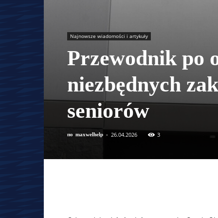
Najnowsze wiadomości i artykuły
Przewodnik po o
niezbędnych za
seniorów
26.04.2026
3
по
maxwelhelp
-