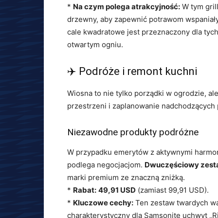
*
Na czym polega atrakcyjność:
W tym gril
drzewny, aby zapewnić potrawom wspaniały
cale kwadratowe jest przeznaczony dla tych
otwartym ogniu.
✈️ Podróże i remont kuchni
Wiosna to nie tylko porządki w ogrodzie, a
przestrzeni i zaplanowanie nadchodzących 
Niezawodne produkty podróżne
W przypadku emerytów z aktywnymi harmo
podlega negocjacjom.
Dwuczęściowy zesta
marki premium ze znaczną zniżką.
*
Rabat:
49,91 USD
(zamiast 99,91 USD).
*
Kluczowe cechy:
Ten zestaw twardych wal
charakterystyczny dla Samsonite uchwyt „Ri