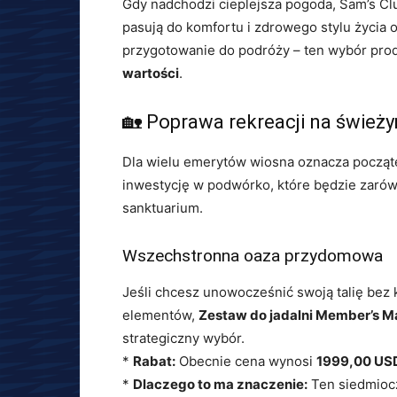
Gdy nadchodzi cieplejsza pogoda, Sam’s Cl
pasują do komfortu i zdrowego stylu życia
przygotowanie do podróży – ten wybór pro
wartości
.
🏡 Poprawa rekreacji na świeży
Dla wielu emerytów wiosna oznacza począt
inwestycję w podwórko, które będzie zarówn
sanktuarium.
Wszechstronna oaza przydomowa
Jeśli chcesz unowocześnić swoją talię bez
elementów,
Zestaw do jadalni Member’s Ma
strategiczny wybór.
*
Rabat:
Obecnie cena wynosi
1999,00 US
*
Dlaczego to ma znaczenie:
Ten siedmioc