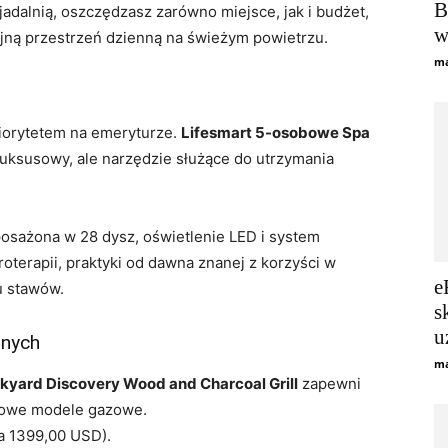
B
jadalnią, oszczędzasz zarówno miejsce, jak i budżet,
w
jną przestrzeń dzienną na świeżym powietrzu.
ma
riorytetem na emeryturze.
Lifesmart 5-osobowe Spa
luksusowy, ale narzędzie służące do utrzymania
sażona w 28 dysz, oświetlenie LED i system
terapii, praktyki od dawna znanej z korzyści w
e
u stawów.
s
u
rnych
ma
kyard Discovery Wood and Charcoal Grill
zapewni
rdowe modele gazowe.
a 1399,00 USD).