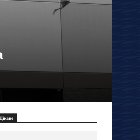
a
Цікаве