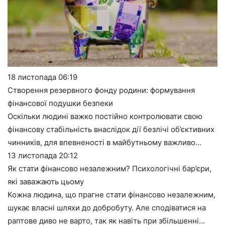
18 листопада
06:19
Створення резервного фонду родини: формування
фінансової подушки безпеки
Оскільки людині важко постійно контролювати свою
фінансову стабільність внаслідок дії безлічі об’єктивних
чинників, для впевненості в майбутньому важливо…
13 листопада
20:12
Як стати фінансово незалежним? Психологічні бар’єри,
які заважають цьому
Кожна людина, що прагне стати фінансово незалежним,
шукає власні шляхи до добробуту. Але сподіватися на
раптове диво не варто, так як навіть при збільшенні…