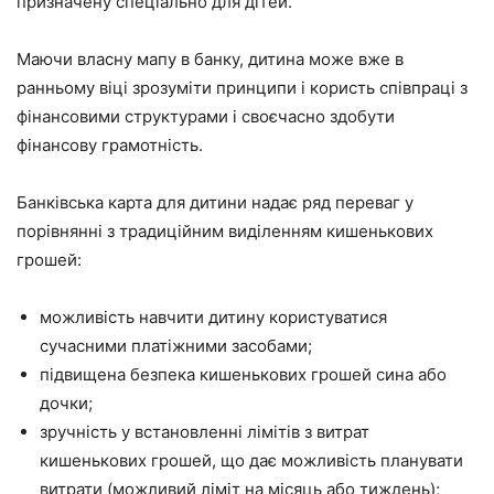
призначену спеціально для дітей.
Маючи власну мапу в банку, дитина може вже в
ранньому віці зрозуміти принципи і користь співпраці з
фінансовими структурами і своєчасно здобути
фінансову грамотність.
Банківська карта для дитини надає ряд переваг у
порівнянні з традиційним виділенням кишенькових
грошей:
можливість навчити дитину користуватися
сучасними платіжними засобами;
підвищена безпека кишенькових грошей сина або
дочки;
зручність у встановленні лімітів з витрат
кишенькових грошей, що дає можливість планувати
витрати (можливий ліміт на місяць або тиждень);