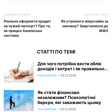
попередня стаття
наступна стаття
Реально оформити кредит
Як отримати мікрозайм за
на чужий паспорт? Про те,
хвилину? Звертаємося до
як працює банківська
МФО
система
СТАТТІ ПО ТЕМІ
Для чого потрібно вести облік
доходів і витрат і як правильно...
maxwelhelp
-
02.12.2020
Як стати фінансово
незалежним? Психологічні
барєри, які заважають цьому
maxwelhelp
-
02.12.2020