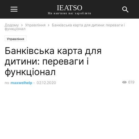
IEATSO
Ми навчимо вас заробляти
Додому
Управління
Банківська карта для дитини: переваги і
функціонал
Управління
Банківська карта для
дитини: переваги і
функціонал
619
по
maxwelhelp
-
02.12.2020