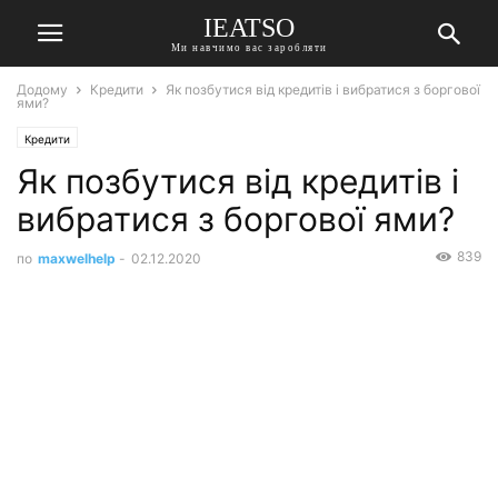
IEATSO
Ми навчимо вас заробляти
Додому
Кредити
Як позбутися від кредитів і вибратися з боргової
ями?
Кредити
Як позбутися від кредитів і
вибратися з боргової ями?
839
по
maxwelhelp
-
02.12.2020