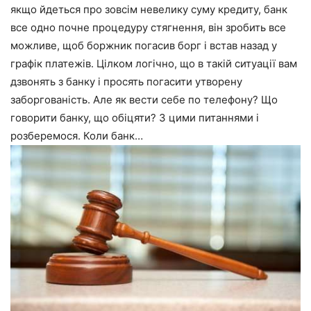
якщо йдеться про зовсім невелику суму кредиту, банк
все одно почне процедуру стягнення, він зробить все
можливе, щоб боржник погасив борг і встав назад у
графік платежів. Цілком логічно, що в такій ситуації вам
дзвонять з банку і просять погасити утворену
заборгованість. Але як вести себе по телефону? Що
говорити банку, що обіцяти? З цими питаннями і
розберемося. Коли банк…