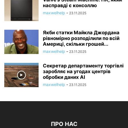
насправді є консоллю
maxwelhelp
-
23.11.2025
Якби статки Майкла Джордана
рівномірно розподілили по всій
Америці, скільки грошей...
maxwelhelp
-
23.11.2025
Секретар департаменту торгівлі
заробляє на угодах центрів
обробки даних AI
maxwelhelp
-
23.11.2025
ПРО НАС