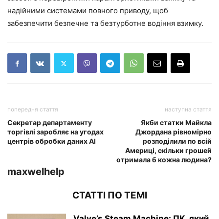
надійними системами повного приводу, щоб
забезпечити безпечне та безтурботне водіння взимку.
попередня стаття
наступна стаття
Секретар департаменту
Якби статки Майкла
торгівлі заробляє на угодах
Джордана рівномірно
центрів обробки даних AI
розподілили по всій
Америці, скільки грошей
отримала б кожна людина?
maxwelhelp
СТАТТІ ПО ТЕМІ
Valve’s Steam Machine: ПК, який