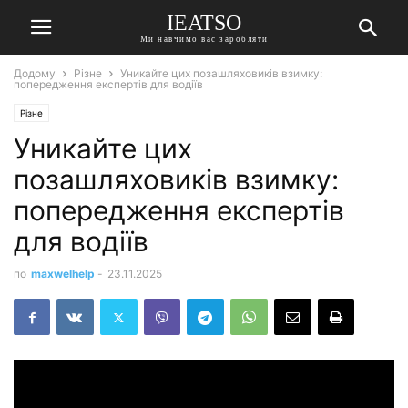
IEATSO
Ми навчимо вас заробляти
Додому
Різне
Уникайте цих позашляховиків взимку:
попередження експертів для водіїв
Різне
Уникайте цих
позашляховиків взимку:
попередження експертів
для водіїв
по
maxwelhelp
-
23.11.2025