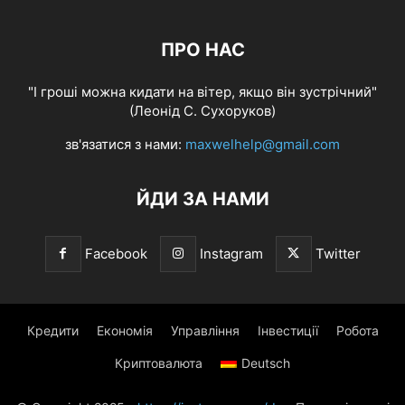
ПРО НАС
"І гроші можна кидати на вітер, якщо він зустрічний"
(Леонід С. Сухоруков)
зв'язатися з нами:
maxwelhelp@gmail.com
ЙДИ ЗА НАМИ
Facebook
Instagram
Twitter
Кредити
Економія
Управління
Інвестиції
Робота
Криптовалюта
Deutsch