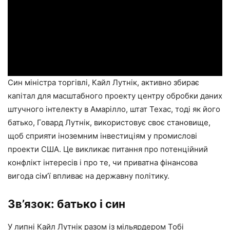
Син міністра торгівлі, Кайл Лутнік, активно збирає
капітал для масштабного проекту центру обробки даних
штучного інтелекту в Амарілло, штат Техас, тоді як його
батько, Говард Лутнік, використовує своє становище,
щоб сприяти іноземним інвестиціям у промислові
проекти США. Це викликає питання про потенційний
конфлікт інтересів і про те, чи приватна фінансова
вигода сім’ї впливає на державну політику.
Зв’язок: батько і син
У липні Кайл Лутнік разом із мільярдером Тобі