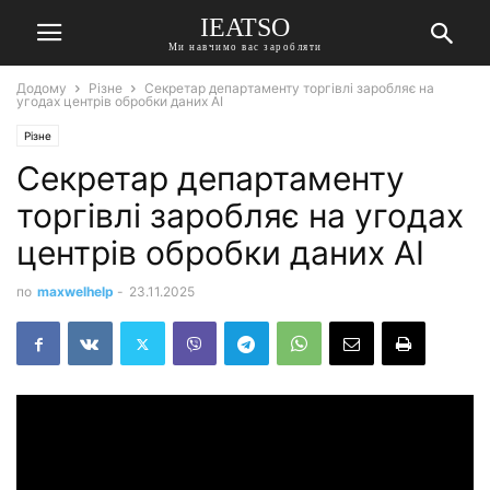
IEATSO
Ми навчимо вас заробляти
Додому
Різне
Секретар департаменту торгівлі заробляє на
угодах центрів обробки даних AI
Різне
Секретар департаменту
торгівлі заробляє на угодах
центрів обробки даних AI
по
maxwelhelp
-
23.11.2025