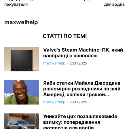
покупателя
для водіїв
maxwelhelp
СТАТТІ ПО ТЕМІ
Valve’s Steam Machine: ПК, який
насправді є консоллю
maxwelhelp
-
23.11.2025
Якби статки Майкла Джордана
рівномірно розподілили по всій
Америці, скільки грошей...
maxwelhelp
-
23.11.2025
Уникайте цих позашляховиків
взимку: попередження
експертів для водіїв