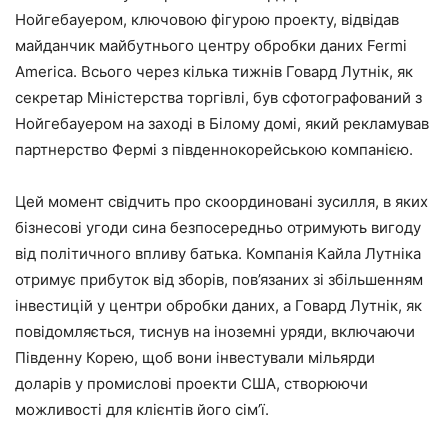
Нойгебауером, ключовою фігурою проекту, відвідав
майданчик майбутнього центру обробки даних Fermi
America. Всього через кілька тижнів Говард Лутнік, як
секретар Міністерства торгівлі, був сфотографований з
Нойгебауером на заході в Білому домі, який рекламував
партнерство Фермі з південнокорейською компанією.
Цей момент свідчить про скоординовані зусилля, в яких
бізнесові угоди сина безпосередньо отримують вигоду
від політичного впливу батька. Компанія Кайла Лутніка
отримує прибуток від зборів, пов’язаних зі збільшенням
інвестицій у центри обробки даних, а Говард Лутнік, як
повідомляється, тиснув на іноземні уряди, включаючи
Південну Корею, щоб вони інвестували мільярди
доларів у промислові проекти США, створюючи
можливості для клієнтів його сім’ї.