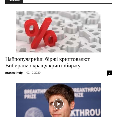
Цікаве
Найпопулярніші біржі криптовалют.
Вибираємо кращу криптобиржу
maxwelhelp
-
02.12.2020
0