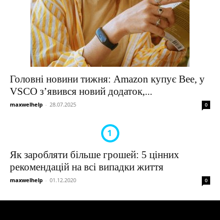
Головні новини тижня: Amazon купує Bee, у
VSCO з’явився новий додаток,...
maxwelhelp
-
28.07.2025
0
Як заробляти більше грошей: 5 цінних
рекомендацій на всі випадки життя
maxwelhelp
-
01.12.2020
0