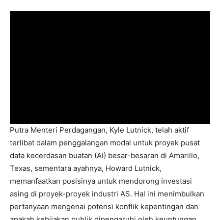
Putra Menteri Perdagangan, Kyle Lutnick, telah aktif
terlibat dalam penggalangan modal untuk proyek pusat
data kecerdasan buatan (AI) besar-besaran di Amarillo,
Texas, sementara ayahnya, Howard Lutnick,
memanfaatkan posisinya untuk mendorong investasi
asing di proyek-proyek industri AS. Hal ini menimbulkan
pertanyaan mengenai potensi konflik kepentingan dan
apakah kebijakan publik dipengaruhi oleh keuntungan