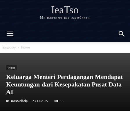
IeaTso
Ми навчимо вас заробляти
Додому
Різне
Різне
Keluarga Menteri Perdagangan Mendapat
Keuntungan dari Kesepakatan Pusat Data
AI
23.11.2025
15
по
maxwelhelp
-